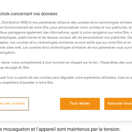
 choix concernant vos données
Distribution SAS) et nos partenaires utilisons des cookies et/ou technologies similai
on fonctionnement de notre Site, pour personnaliser notre contenu et nos publicités, et
. Nous partageons également des informations, quant à votre navigation sur notre Site, 
analytiques, publicitaires et de réseaux sociaux afin de personnaliser nos publicités. Da
eptez, nos cookies et/ou technologies similaires ne sont actifs que sur notre Site et ne
s des produits utilisés dans ce conseil avant de le
tres sites web. Les cookies et/ou technologies similaires de nos partenaires vous suiv
formations de la notice technique pour pouvoir
navigation.
.
retirer votre consentement à tout moment en cliquant sur le lien « Paramètres des coo
ormation et un entraînement spécifique. Validez avec
 bas de page du Site.
 manipulation, seul, en toute sécurité, avant de la
efuser tout ou partie de ces cookies peut dégrader votre expérience utilisateur, mais en 
s empêchera d’accéder à notre Site.
iées à votre activité. Il peut en exister d’autres que
es des cookies
Tout refuser
Autoriser tous
et risques principaux
le mousqueton et l'appareil sont maintenus par la tension.