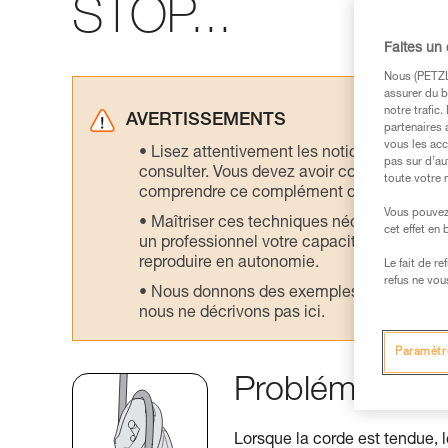
STOP...
Faites un
Nous (PETZL 
assurer du b
notre trafic
AVERTISSEMENTS
partenaires 
vous les acc
Lisez attentivement les notices technique
pas sur d’au
consulter. Vous devez avoir compris les in
toute votre 
comprendre ce complément d’informations
Vous pouvez 
Maîtriser ces techniques nécessite une f
cet effet en
un professionnel votre capacité à refaire la
reproduire en autonomie.
Le fait de r
refus ne vou
Nous donnons des exemples de techniques l
nous ne décrivons pas ici.
Paramètr
Problématique 
Lorsque la corde est tendue, 