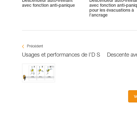
Descendeur auto-freinant
Descendeur auto-freina
avec fonction anti-panique
avec fonction anti-pani
pour les évacuations à
l’ancrage
Précédent
Usages et performances de I’D S
Descente ave
V