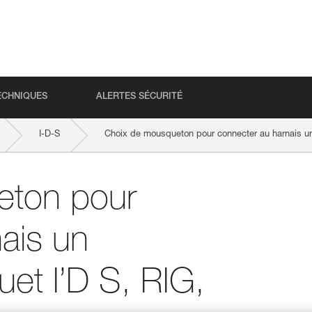
ECHNIQUES
ALERTES SÉCURITÉ
I-D-S
Choix de mousqueton pour connecter au harnais un 
eton pour
ais un
uet I’D S, RIG,