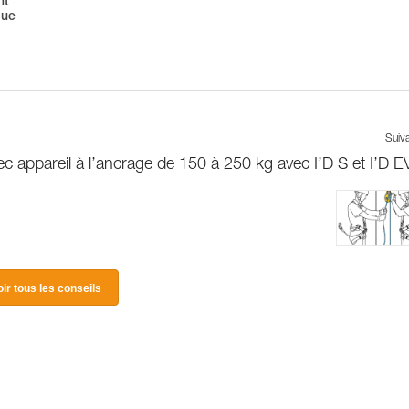
nt
que
Suiv
c appareil à l’ancrage de 150 à 250 kg avec I’D S et I’D 
oir tous les conseils