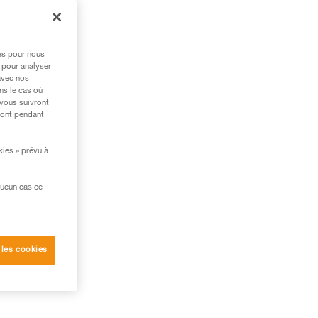
res pour nous
 pour analyser
avec nos
ns le cas où
 vous suivront
ront pendant
kies » prévu à
aucun cas ce
 les cookies