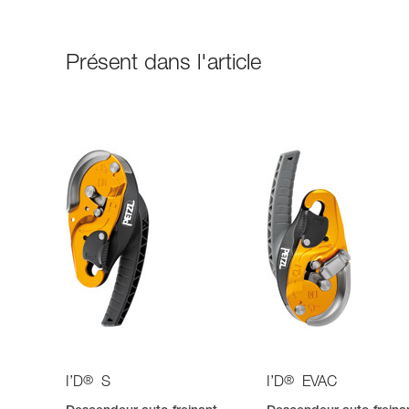
Présent dans l'article
®
®
I’D
S
I’D
EVAC