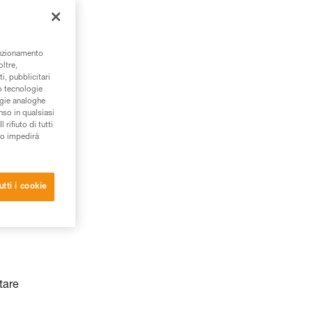
unzionamento
oltre,
i, pubblicitari
/o tecnologie
ogie analoghe
nso in qualsiasi
rifiuto di tutti
to impedirà
utti i cookie
tare