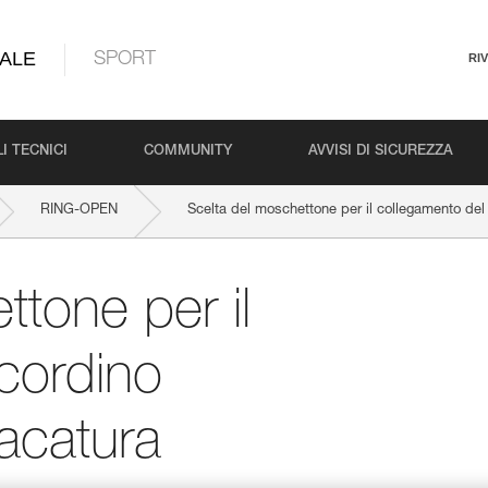
ALE
SPORT
RI
I TECNICI
COMMUNITY
AVVISI DI SICUREZZA
RING-OPEN
Scelta del moschettone per il collegamento del 
ttone per il
cordino
racatura