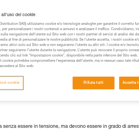
all'uso dei cookie
istribution SAS) utilizziamo cookie e/o tecnologie analoghe per garantire il corretto f
 dei prodotti utilizzati in questo consiglio prima di
 per personalizzare i nostri contenuti e annunci e analizzare il traffico. Condividiamo, in
azioni dell’istruzione tecnica per poter capire queste
sulla navigazione dell’utente sul Sito web con i nostri partner di servizi di analisi dei dat
edia al fine di personalizzare le nostre pubblicità. Se l’utente accetta, i nostri cookie e
anno attivi solo sul Sito web e non seguiranno l’utente su altri siti. I cookie e/o tecnol
de una formazione ed un addestramento specifico.
artner seguiranno l’utente durante la navigazione. L’utente può revocare il proprio conse
do clic sul link “Impostazioni cookie”, disponibile nella parte inferiore del Sito web. Il 
pacità di rifare la manovra, da soli, in piena sicurezza,
ali cookie potrebbe compromettere l’esperienza dell’utente, ma in nessun caso tale rifiu
i accedere al Sito web.
vostra attività. Ne possono esistere altre che non
ioni cookie
Rifiuta tutti
Accetta t
ata senza essere in tensione, ma devono essere in grado di arres