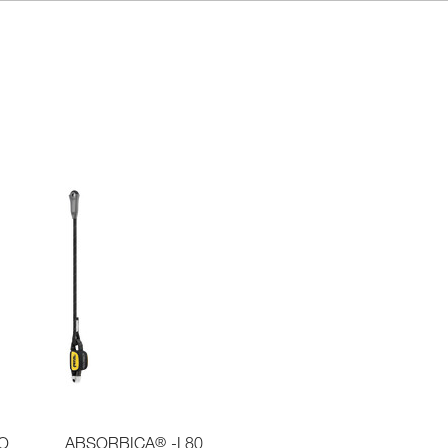
®
IO
ABSORBICA
-I 80