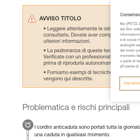
Consenso 
AVVISO TITOLO
Noi (PETZL D
Leggere attentamente le istruzioni tecniche
del Sito web,
consultarlo. Dovete aver compreso le inform
informazioni 
e di social m
ulteriori informazioni.
analoghe sar
La padronanza di queste tecniche richie
dei nostri p
momento facen
Verificate con un professionista la vostra ca
o parte di t
prima di riprodurla autonomamente.
all’utente d
Forniamo esempi di tecniche relative alla 
vengono qui descritte.
Impostaz
Problematica e rischi principali
I cordini anticaduta sono portati tutta la giorn
una caduta in qualsiasi momento.