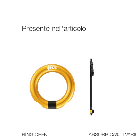
Presente nell'articolo
®
RING OPEN
ABSORBICA
-I VAR