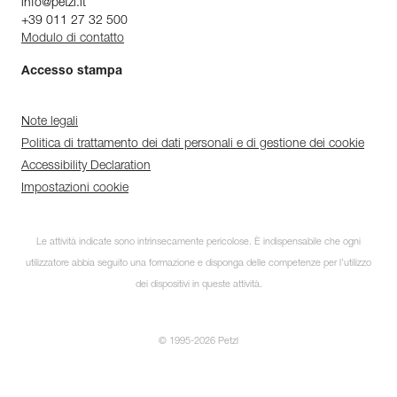
info@petzl.it
+39 011 27 32 500
Modulo di contatto
Accesso stampa
Note legali
Politica di trattamento dei dati personali e di gestione dei cookie
Accessibility Declaration
Impostazioni cookie
Le attività indicate sono intrinsecamente pericolose. È indispensabile che ogni
utilizzatore abbia seguito una formazione e disponga delle competenze per l’utilizzo
dei dispositivi in queste attività.
© 1995-2026 Petzl