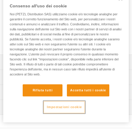
cordino di posizionamento sul lavoro della gamma GRILLON.
Consenso all'uso dei cookie
Offre la scelta del tipo di corde, standard o ad alta
resistenza, il colore e la lunghezza fino a 20 metri. Consente
Noi (PETZL Distribution SAS) utilizziamo cookie e/o tecnologie analoghe per
anche di scegliere il colore del dispositivo. Il cordino può
garantire il corretto funzionamento del Sito web, per personalizzare i nostri
contenuti e annunci e analizzare il traffico. Condividiamo, inoltre, informazioni
essere dotato di connettori per il collegamento
sulla navigazione dell’utente sul Sito web con i nostri partner di servizi di analisi
all’imbracatura o all’estremità. Il cordino GRILLON CUSTOM
dei dati, pubblicitari e di social media al fine di personalizzare le nostre
è confezionato singolarmente per una soluzione pronta
pubblicità. Se l’utente accetta, i nostri cookie e/o tecnologie analoghe saranno
all’uso.
attivi solo sul Sito web e non seguiranno l’utente su altri siti. I cookie e/o
tecnologie analoghe dei nostri partner seguiranno l’utente durante la
navigazione. L’utente può revocare il proprio consenso in qualsiasi momento
facendo clic sul link “Impostazioni cookie”, disponibile nella parte inferiore del
Descrizione
Sito web. Il rifiuto di tutti o parte di tali cookie potrebbe compromettere
l’esperienza dell’utente, ma in nessun caso tale rifiuto impedirà all’utente di
accedere al Sito web.
Scelta del tipo di corda, il colore e la lunghezza:
Specifiche tecniche
- corda standard disponibile in sei colori (bianco, giallo,
nero, blu, rosso o arancio) o corda in fibra aramidica per
Rifiuta tutti
Accetta tutti i cookie
Dettagli codice
Informazioni tecniche
un’eccellente resistenza all’abrasione (beige),
- possibilità di ordinare una corda nella lunghezza
Codice : L052XYXX
Libretto d'uso
desiderata fino a 20 metri (per lunghezza di 50 cm tra 1 e
Ispezione
Impostazioni cookie
: prodotto personalizzabile, disponibile su ordinazione
Scarica il pdf technical-notice-GRILLON-3
5 metri e al metro tra 5 e 20 metri).
Garanzia : 3 anni
Scarica il pdf technical-notice-HOOK version
Procedura di verifica del DPI
Scelta del colore del dispositivo: giallo o nero.
Confezione : 1
européenne-1
Scarica il pdf verif EPI-GRILLON-procedure-IT
Scarica il pdf technical-notice-HOOK U version
Scelta e montaggio del connettore per il collegamento
internationale-1