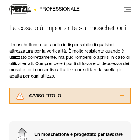
PROFESSIONALE
La cosa più importante sui moschettoni
Il moschettone è un anello indispensabile di qualsiasi
attrezzatura per la verticalità. È molto resistente quando è
utilizzato correttamente, ma può rompersi o aprirsi in caso di
utilizzi errati. Comprendere i punti di forza e di debolezza dei
moschettoni consentirà all'utilizzatore di fare la scelta più
adatta per ogni utilizzo.
AVVISO TITOLO
Leggere attentamente le istruzioni tecniche dei
prodotti utilizzati in questo consiglio prima di
consultarlo. Dovete aver compreso le
informazioni dell’istruzione tecnica per poter
capire queste ulteriori informazioni.
Un moschettone è progettato per lavorare
La padronanza di queste tecniche richiede una