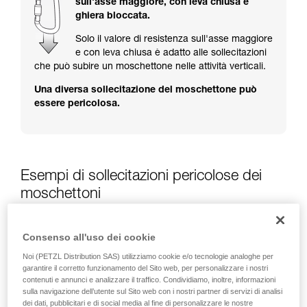
sull'asse maggiore, con leva chiusa e
formazione ed un addestramento specifico.
ghiera bloccata.
Verificate con un professionista la vostra
capacità di rifare la manovra, da soli, in piena
Solo il valore di resistenza sull'asse maggiore
sicurezza, prima di riprodurla autonomamente.
e con leva chiusa è adatto alle sollecitazioni
Forniamo esempi di tecniche relative alla vostra
che può subire un moschettone nelle attività verticali.
attività. Ne possono esistere altre che non
Una diversa sollecitazione del moschettone può
vengono qui descritte.
essere pericolosa.
Esempi di sollecitazioni pericolose dei
moschettoni
Consenso all'uso dei cookie
Noi (PETZL Distribution SAS) utilizziamo cookie e/o tecnologie analoghe per
garantire il corretto funzionamento del Sito web, per personalizzare i nostri
contenuti e annunci e analizzare il traffico. Condividiamo, inoltre, informazioni
sulla navigazione dell’utente sul Sito web con i nostri partner di servizi di analisi
dei dati, pubblicitari e di social media al fine di personalizzare le nostre