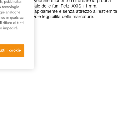
o di sostituire le vecchie etichette o di creare la propria
i, pubblicitari
entificazione individuale delle funi Petzl AXIS 11 mm,
/o tecnologie
 S’installano rapidamente e senza attrezzo all’estremità
ogie analoghe
na chiara e durevole leggibilità delle marcature.
nso in qualsiasi
rifiuto di tutti
to impedirà
utti i cookie