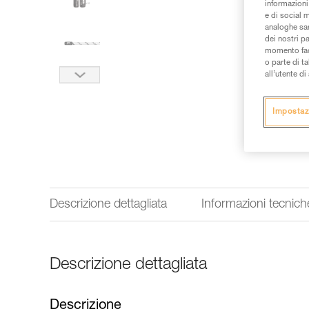
informazioni 
e di social m
analoghe sar
dei nostri p
momento facen
o parte di t
all’utente d
Impostaz
Descrizione dettagliata
Informazioni tecnich
Descrizione dettagliata
Descrizione