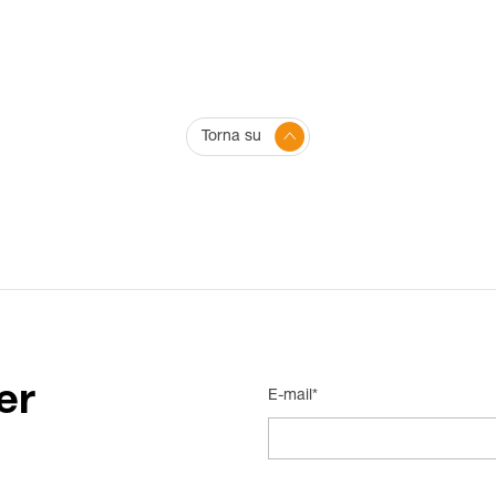
Torna su
er
E-mail*