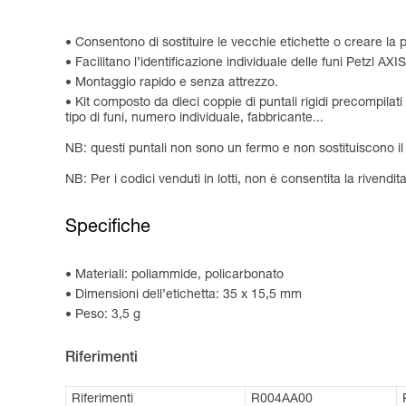
Consentono di sostituire le vecchie etichette o creare la pr
Facilitano l’identificazione individuale delle funi Petz
Montaggio rapido e senza attrezzo.
Kit composto da dieci coppie di puntali rigidi precompila
tipo di funi, numero individuale, fabbricante...
NB: questi puntali non sono un fermo e non sostituiscono il 
NB: Per i codici venduti in lotti, non è consentita la rivendita
Specifiche
Materiali: poliammide, policarbonato
Dimensioni dell’etichetta: 35 x 15,5 mm
Peso: 3,5 g
Riferimenti
Riferimenti
R004AA00