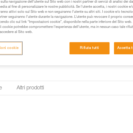
I puntali di marcatura consenton
sulla navigazione dell’utente sul Sito web con i nostri partner di servizi di analisi dei dat
tracciabilità per facilitare l’id
edia al fine di personalizzare le nostre pubblicità. Se l’utente accetta, i nostri cookie e
PARALLEL 10.5 mm e RAY 11 mm.
anno attivi solo sul Sito web e non seguiranno l’utente su altri siti. I cookie e/o tecnol
della fune. Rigidi, consentono u
artner seguiranno l’utente durante la navigazione. L’utente può revocare il proprio conse
do clic sul link “Impostazioni cookie”, disponibile nella parte inferiore del Sito web. Il 
ali cookie potrebbe compromettere l’esperienza dell’utente, ma in nessun caso tale rifiu
i accedere al Sito web.
Trova un rivenditore
ioni cookie
Rifiuta tutti
Accetta t
e
Altri prodotti