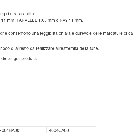
opria tracciabilità.
l AXIS 11 mm, PARALLEL 10.5 mm e RAY 11 mm.
ti che consentono una leggibilità chiara e durevole delle marcature di
nodo di arresto da realizzare all’estremità della fune.
 dei singoli prodotti.
R004BA00
R004CA00