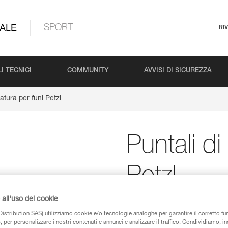
ALE
SPORT
RI
I TECNICI
COMMUNITY
AVVISI DI SICUREZZA
atura per funi Petzl
Puntali di
Petzl
all'uso dei cookie
Puntali di marcatura pe
paia)
istribution SAS) utilizziamo cookie e/o tecnologie analoghe per garantire il corretto f
 per personalizzare i nostri contenuti e annunci e analizzare il traffico. Condividiamo, in