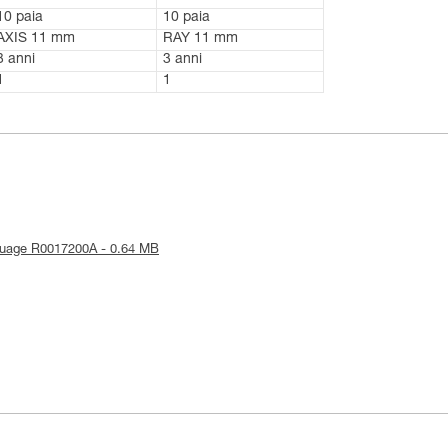
10 paia
10 paia
AXIS 11 mm
RAY 11 mm
3 anni
3 anni
1
1
rquage R0017200A - 0.64 MB