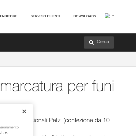
VENDITORE
SERVIZIO CLIENTI
DOWNLOADS
Cerca
 marcatura per funi
r funi professionali Petzl (confezione da 10
unzionamento
oltre,