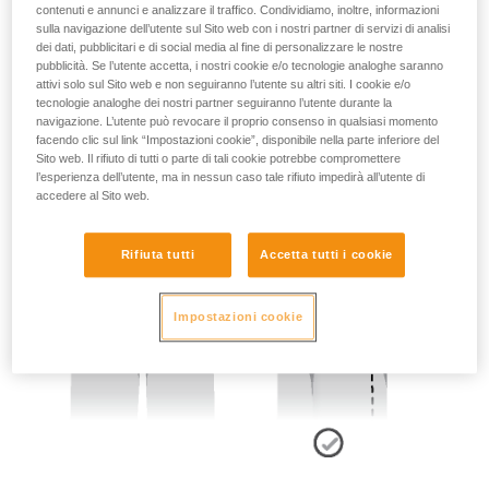
contenuti e annunci e analizzare il traffico. Condividiamo, inoltre, informazioni
sulla navigazione dell’utente sul Sito web con i nostri partner di servizi di analisi
dei dati, pubblicitari e di social media al fine di personalizzare le nostre
pubblicità. Se l’utente accetta, i nostri cookie e/o tecnologie analoghe saranno
attivi solo sul Sito web e non seguiranno l’utente su altri siti. I cookie e/o
tecnologie analoghe dei nostri partner seguiranno l’utente durante la
- POSIZIONE DEI PUNTI LATERALI:
navigazione. L’utente può revocare il proprio consenso in qualsiasi momento
facendo clic sul link “Impostazioni cookie”, disponibile nella parte inferiore del
I punti di attacco laterali si devono trovare a livello delle ossa
Sito web. Il rifiuto di tutti o parte di tali cookie potrebbe compromettere
l’esperienza dell’utente, ma in nessun caso tale rifiuto impedirà all’utente di
iliache.
accedere al Sito web.
Rifiuta tutti
Accetta tutti i cookie
Impostazioni cookie