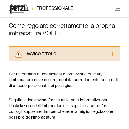
PROFESSIONALE
Come regolare correttamente la propria
imbracatura VOLT?
AVVISO TITOLO
Leggere attentamente le istruzioni tecniche dei
prodotti utilizzati in questo consiglio prima di
Per un comfort e un'efficacia di protezione ottimali,
consultarlo. Dovete aver compreso le
l'imbracatura deve essere regolata correttamente con punti
informazioni dell’istruzione tecnica per poter
di attacco posizionati nei posti giusti.
capire queste ulteriori informazioni.
La padronanza di queste tecniche richiede una
formazione ed un addestramento specifico.
Seguite le indicazioni fornite nella nota informativa per
Verificate con un professionista la vostra
l'installazione dell'imbracatura. In seguito saranno forniti
capacità di rifare la manovra, da soli, in piena
consigli supplementari per ottenere la miglior regolazione
sicurezza, prima di riprodurla autonomamente.
possibile dell'imbracatura.
Forniamo esempi di tecniche relative alla vostra
attività. Ne possono esistere altre che non