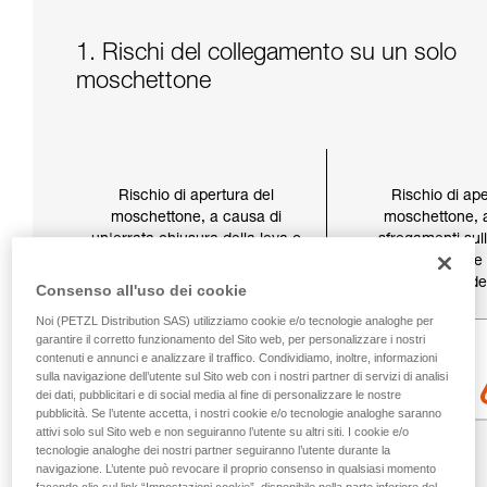
1. Rischi del collegamento su un solo
moschettone
Rischio di apertura del
Rischio di ape
moschettone, a causa di
moschettone, 
un'errata chiusura della leva o
sfregamenti sull
di un errato bloccaggio
bloccaggio che
(manuale o automatico) della
l'apertura de
Consenso all'uso dei cookie
ghiera di bloccaggio.
Noi (PETZL Distribution SAS) utilizziamo cookie e/o tecnologie analoghe per
garantire il corretto funzionamento del Sito web, per personalizzare i nostri
contenuti e annunci e analizzare il traffico. Condividiamo, inoltre, informazioni
sulla navigazione dell’utente sul Sito web con i nostri partner di servizi di analisi
dei dati, pubblicitari e di social media al fine di personalizzare le nostre
pubblicità. Se l’utente accetta, i nostri cookie e/o tecnologie analoghe saranno
attivi solo sul Sito web e non seguiranno l’utente su altri siti. I cookie e/o
tecnologie analoghe dei nostri partner seguiranno l’utente durante la
navigazione. L’utente può revocare il proprio consenso in qualsiasi momento
facendo clic sul link “Impostazioni cookie”, disponibile nella parte inferiore del