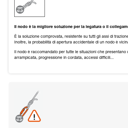
Verificate con un professionista la vostra
capacità di rifare la manovra, da soli, in piena
sicurezza, prima di riprodurla autonomamente.
Forniamo esempi di tecniche relative alla vostra
attività. Ne possono esistere altre che non
Il nodo è la migliore soluzione per la legatura o il collega
vengono qui descritte.
È la soluzione comprovata, resistente su tutti gli assi di trazio
Inoltre, la probabilità di apertura accidentale di un nodo è vic
Il nodo è raccomandato per tutte le situazioni che presentano u
arrampicata, progressione in cordata, accessi difficili...