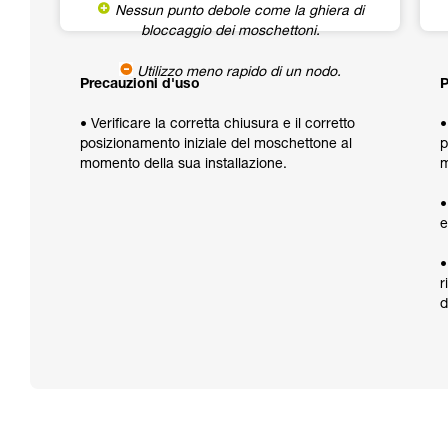
Nessun punto debole come la ghiera di
bloccaggio dei moschettoni.
Utilizzo meno rapido di un nodo.
Precauzioni d'uso
P
• Verificare la corretta chiusura e il corretto
•
posizionamento iniziale del moschettone al
p
momento della sua installazione.
m
•
e
•
r
d