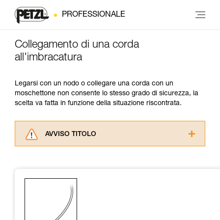
PROFESSIONALE
Collegamento di una corda
all'imbracatura
Legarsi con un nodo o collegare una corda con un
moschettone non consente lo stesso grado di sicurezza, la
scelta va fatta in funzione della situazione riscontrata.
AVVISO TITOLO
Leggere attentamente le istruzioni tecniche dei
prodotti utilizzati in questo consiglio prima di
consultarlo. Dovete aver compreso le
informazioni dell’istruzione tecnica per poter
capire queste ulteriori informazioni.
La padronanza di queste tecniche richiede una
formazione ed un addestramento specifico.