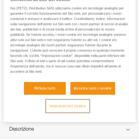
Il porta badge per caschi VERTEX et STRATO consente la
Noi (PETZL Distribution SAS) utilizziamo cookie e/o tecnologie analoghe per
rapida identificazione del lavoratore. Facile da installare,
garantire il corretto funzionamento del Sito web, per personalizzare i nostri
garantisce una protezione efficace del biglietto da visita
contenuti e annunci e analizzare il traffico. Condividiamo, inoltre, informazioni
sulla navigazione dell’utente sul Sito web con i nostri partner di servizi di analisi
contro la pioggia.
dei dati, pubblicitari e di social media al fine di personalizzare le nostre
pubblicità. Se l’utente accetta, i nostri cookie e/o tecnologie analoghe saranno
attivi solo sul Sito web e non seguiranno l’utente su altri siti. I cookie e/o
tecnologie analoghe dei nostri partner seguiranno l’utente durante la
Helmet accessories
navigazione. L’utente può revocare il proprio consenso in qualsiasi momento
facendo clic sul link “Impostazioni cookie”, disponibile nella parte inferiore del
Sito web. Il rifiuto di tutti o parte di tali cookie potrebbe compromettere
l’esperienza dell’utente, ma in nessun caso tale rifiuto impedirà all’utente di
accedere al Sito web.
Rifiuta tutti
Accetta tutti i cookie
Impostazioni cookie
Descrizione