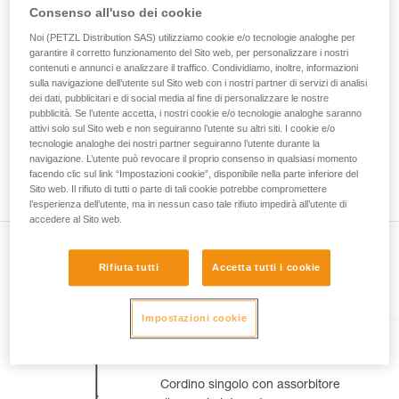
La padronanza di queste tecniche richiede una
Consenso all'uso dei cookie
formazione ed un addestramento specifico.
Verificate con un professionista la vostra
Noi (PETZL Distribution SAS) utilizziamo cookie e/o tecnologie analoghe per
garantire il corretto funzionamento del Sito web, per personalizzare i nostri
capacità di rifare la manovra, da soli, in piena
contenuti e annunci e analizzare il traffico. Condividiamo, inoltre, informazioni
sicurezza, prima di riprodurla autonomamente.
sulla navigazione dell’utente sul Sito web con i nostri partner di servizi di analisi
Forniamo esempi di tecniche relative alla vostra
dei dati, pubblicitari e di social media al fine di personalizzare le nostre
attività. Ne possono esistere altre che non
pubblicità. Se l’utente accetta, i nostri cookie e/o tecnologie analoghe saranno
vengono qui descritte.
attivi solo sul Sito web e non seguiranno l’utente su altri siti. I cookie e/o
tecnologie analoghe dei nostri partner seguiranno l’utente durante la
navigazione. L’utente può revocare il proprio consenso in qualsiasi momento
facendo clic sul link “Impostazioni cookie”, disponibile nella parte inferiore del
Sito web. Il rifiuto di tutti o parte di tali cookie potrebbe compromettere
l’esperienza dell’utente, ma in nessun caso tale rifiuto impedirà all’utente di
accedere al Sito web.
Rifiuta tutti
Accetta tutti i cookie
Presente nell'articolo
Impostazioni cookie
ABSORBICA®-I 80
Cordino singolo con assorbitore