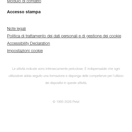
Modulo di contatto
Accesso stampa
Note legali
Politica di trattamento dei dati personali e di gestione dei cookie
Accessibility Declaration
Impostazioni cookie
Le attività indicate sono intrinsecamente pericolose. È indispensabile che ogni
utilizzatore abbia seguito una formazione e disponga delle competenze per l’utilizzo
dei dispositivi in queste attività.
© 1995-2026 Petzl