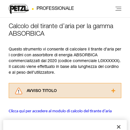
PROFESSIONALE
Calcolo del tirante d’aria per la gamma
ABSORBICA
Questo strumento vi consente di calcolare il tirante d’aria per
i cordini con assorbitore di energia ABSORBICA
commercializzati dal 2020 (codice commerciale L0XXXXXX).
Il calcolo viene effettuato in base alla lunghezza del cordino
e al peso dell’utilizzatore.
AVVISO TITOLO
Leggere attentamente le istruzioni tecniche dei
prodotti utilizzati in questo consiglio prima di
Clicca qui per accedere al modulo di calcolo del tirante d’aria
consultarlo. Dovete aver compreso le
informazioni dell’istruzione tecnica per poter
capire queste ulteriori informazioni.