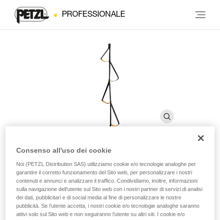
PROFESSIONALE
Consenso all'uso dei cookie
LOOPING
Noi (PETZL Distribution SAS) utilizziamo cookie e/o tecnologie analoghe per
garantire il corretto funzionamento del Sito web, per personalizzare i nostri
contenuti e annunci e analizzare il traffico. Condividiamo, inoltre, informazioni
sulla navigazione dell’utente sul Sito web con i nostri partner di servizi di analisi
Staffa a quattro scalini
dei dati, pubblicitari e di social media al fine di personalizzare le nostre
pubblicità. Se l’utente accetta, i nostri cookie e/o tecnologie analoghe saranno
La staffa LOOPING è dotata di quattro scalini e si fissa sulla
attivi solo sul Sito web e non seguiranno l’utente su altri siti. I cookie e/o