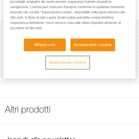
maniglia bloccante ASCENSION per le risalite su corda o su
tecnologie analoghe dei nostri partner seguiranno l’utente durante la
navigazione. L’utente può revocare il proprio consenso in qualsiasi momento
un ancoraggio per la progressione su pendenze.
facendo clic sul link “Impostazioni cookie”, disponibile nella parte inferiore del
Sito web. Il rifiuto di tutti o parte di tali cookie potrebbe compromettere
l’esperienza dell’utente, ma in nessun caso tale rifiuto impedirà all’utente di
Descrizione
accedere al Sito web.
Si fissa sulla maniglia ASCENSION per le risalite su corda
Specifiche tecniche
Rifiuta tutti
Accetta tutti i cookie
o su un ancoraggio per la progressione su pendenze o
strapiombi.
Materiali: nylon
Informazioni tecniche
Rinforzo staffa rigido resistente all’abrasione per facilitare
Impostazioni cookie
Peso: 145 g
l'inserimento del piede.
Consigli per la manutenzione del materiale Petzl
Colore(i): nero/giallo
Ispezione
Scarica il pdf Maintenance tips
Dettagli codice
FAQ
FAQ
Codice : C25
Garanzia : 3 anni
See all technical content
Altri prodotti
Confezione : 1