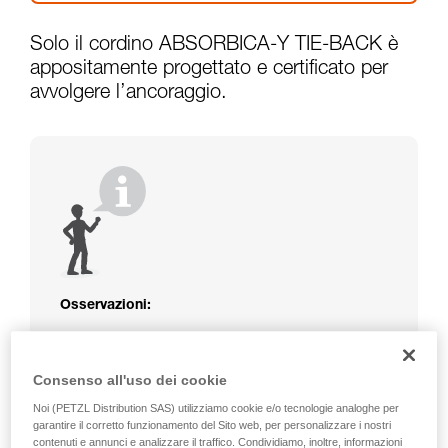
Solo il cordino ABSORBICA-Y TIE-BACK è
appositamente progettato e certificato per
avvolgere l’ancoraggio.
Osservazioni:
Il cordino di ABSORBICA-I o Y, in corda o
fettuccia, non è protetto. Attenzione agli
Consenso all'uso dei cookie
sfregamenti sulla struttura che potrebbero
danneggiare il cordino.
Noi (PETZL Distribution SAS) utilizziamo cookie e/o tecnologie analoghe per
Attenzione alle strutture metalliche che
garantire il corretto funzionamento del Sito web, per personalizzare i nostri
possono surriscaldarsi al sole, rispettare le
contenuti e annunci e analizzare il traffico. Condividiamo, inoltre, informazioni