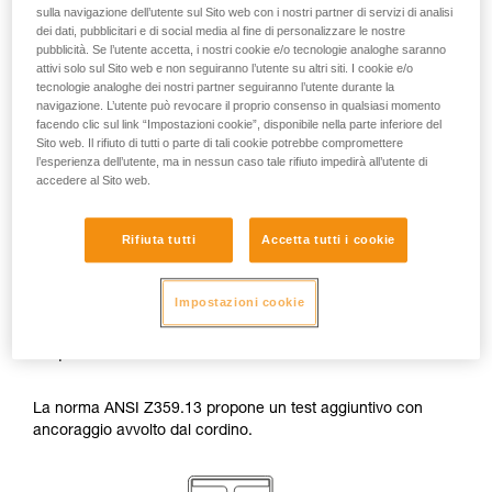
temperature di utilizzo indicate nella nota
sulla navigazione dell’utente sul Sito web con i nostri partner di servizi di analisi
dei dati, pubblicitari e di social media al fine di personalizzare le nostre
informativa del cordino.
pubblicità. Se l’utente accetta, i nostri cookie e/o tecnologie analoghe saranno
Attenzione al posizionamento del connettore
attivi solo sul Sito web e non seguiranno l’utente su altri siti. I cookie e/o
quando viene avvolto l’ancoraggio con il
tecnologie analoghe dei nostri partner seguiranno l’utente durante la
cordino. Le possibilità di errato
navigazione. L’utente può revocare il proprio consenso in qualsiasi momento
posizionamento sono numerose (per
facendo clic sul link “Impostazioni cookie”, disponibile nella parte inferiore del
Sito web. Il rifiuto di tutti o parte di tali cookie potrebbe compromettere
esempio, posizioni a sbalzo, pressione su
l’esperienza dell’utente, ma in nessun caso tale rifiuto impedirà all’utente di
spigolo, sfregamenti sulla leva).
accedere al Sito web.
Rifiuta tutti
Accetta tutti i cookie
Impostazioni cookie
Aspetto normativo
La norma ANSI Z359.13 propone un test aggiuntivo con
ancoraggio avvolto dal cordino.