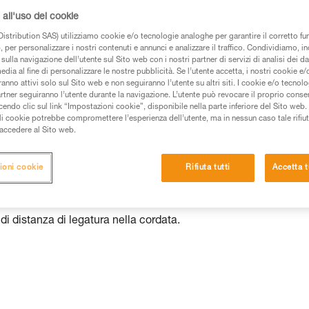
all'uso dei cookie
 dei prodotti utilizzati in questo consiglio prima di
azioni dell’istruzione tecnica per poter capire queste
istribution SAS) utilizziamo cookie e/o tecnologie analoghe per garantire il corretto f
 per personalizzare i nostri contenuti e annunci e analizzare il traffico. Condividiamo, in
sulla navigazione dell’utente sul Sito web con i nostri partner di servizi di analisi dei dat
de una formazione ed un addestramento specifico.
edia al fine di personalizzare le nostre pubblicità. Se l’utente accetta, i nostri cookie e
pacità di rifare la manovra, da soli, in piena sicurezza,
anno attivi solo sul Sito web e non seguiranno l’utente su altri siti. I cookie e/o tecnol
artner seguiranno l’utente durante la navigazione. L’utente può revocare il proprio conse
do clic sul link “Impostazioni cookie”, disponibile nella parte inferiore del Sito web. Il 
vostra attività. Ne possono esistere altre che non
ali cookie potrebbe compromettere l’esperienza dell’utente, ma in nessun caso tale rifiu
i accedere al Sito web.
ioni cookie
Rifiuta tutti
Accetta t
sto bloccati
 di distanza di legatura nella cordata.