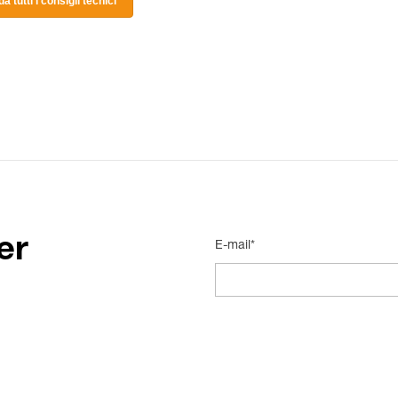
a tutti i consigli tecnici
er
E-mail*