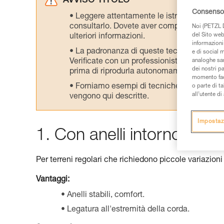
AVVISO TITOLO
Consenso 
Leggere attentamente le istruzioni tecniche
consultarlo. Dovete aver compreso le inform
Noi (PETZL D
del Sito web,
ulteriori informazioni.
informazioni 
La padronanza di queste tecniche richie
e di social m
Verificate con un professionista la vostra ca
analoghe sar
dei nostri p
prima di riprodurla autonomamente.
momento facen
Forniamo esempi di tecniche relative alla 
o parte di t
all’utente d
vengono qui descritte.
Impostaz
1. Con anelli intorno al bu
Per terreni regolari che richiedono piccole variazioni
Vantaggi:
Anelli stabili, comfort.
Legatura all'estremità della corda.