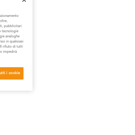
unzionamento
oltre,
i, pubblicitari
/o tecnologie
ogie analoghe
nso in qualsiasi
rifiuto di tutti
to impedirà
utti i cookie