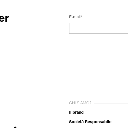
er
E-mail*
CHI SIAMO?
Il brand
Società Responsabile