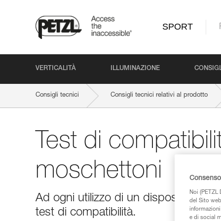
SPORT
VERTICALITÀ
ILLUMINAZIONE
CONSIGL
Consigli tecnici
Consigli tecnici relativi al prodotto
Test di compatibili
moschettoni
Consenso 
Noi (PETZL D
Ad ogni utilizzo di un dispositivo 
del Sito web,
informazioni 
test di compatibilità.
e di social m