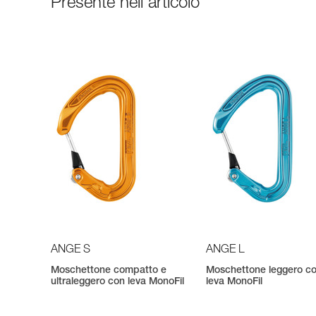
Presente nell'articolo
ANGE S
ANGE L
Moschettone compatto e
Moschettone leggero c
ultraleggero con leva MonoFil
leva MonoFil