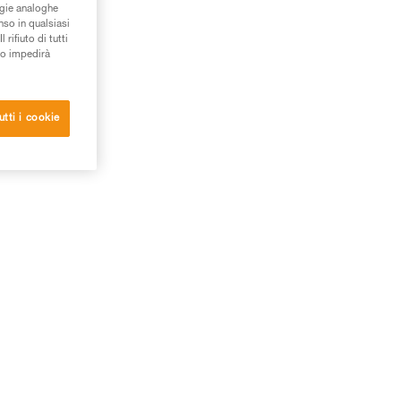
ogie analoghe
nso in qualsiasi
rifiuto di tutti
to impedirà
utti i cookie