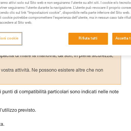
anno attivi solo sul Sito web e non seguiranno l’utente su altri siti. I cookie e/o tecnol
artner seguiranno l’utente durante la navigazione. L’utente può revocare il proprio conse
do clic sul link “Impostazioni cookie”, disponibile nella parte inferiore del Sito web. Il 
ali cookie potrebbe compromettere l’esperienza dell’utente, ma in nessun caso tale rifiu
i accedere al Sito web.
 dei prodotti utilizzati in questo consiglio prima di
azioni dell’istruzione tecnica per poter capire queste
ioni cookie
Rifiuta tutti
Accetta t
de una formazione ed un addestramento specifico.
pacità di rifare la manovra, da soli, in piena sicurezza,
vostra attività. Ne possono esistere altre che non
i punti di compatibilità particolari sono indicati nelle note
'utilizzo previsto.
ta.