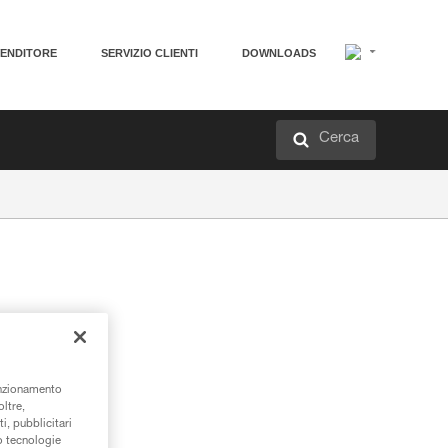
VENDITORE
SERVIZIO CLIENTI
DOWNLOADS
Cerca
unzionamento
oltre,
i, pubblicitari
/o tecnologie