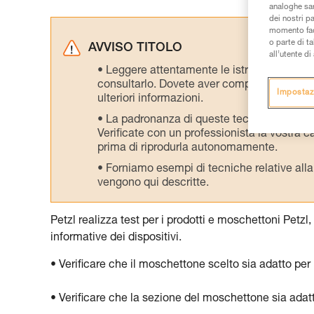
analoghe sar
dei nostri p
momento facen
o parte di t
AVVISO TITOLO
all’utente d
Leggere attentamente le istruzioni tecniche
consultarlo. Dovete aver compreso le inform
Impostaz
ulteriori informazioni.
La padronanza di queste tecniche richie
Verificate con un professionista la vostra ca
prima di riprodurla autonomamente.
Forniamo esempi di tecniche relative alla 
vengono qui descritte.
Petzl realizza test per i prodotti e moschettoni Petzl, 
informative dei dispositivi.
• Verificare che il moschettone scelto sia adatto per l
• Verificare che la sezione del moschettone sia adat