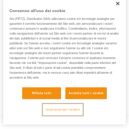
• Verificare che la sezione del moschettone sia adatta.
Forniamo esempi di tecniche relative alla vostra
Consenso all'uso dei cookie
attività. Ne possono esistere altre che non
• Verificare che il moschettone non si blocchi nel foro di
vengono qui descritte.
collegamento del dispositivo.
Noi (PETZL Distribution SAS) utilizziamo cookie e/o tecnologie analoghe per
garantire il corretto funzionamento del Sito web, per personalizzare i nostri
contenuti e annunci e analizzare il traffico. Condividiamo, inoltre, informazioni
• Valutare la possibilità che il moschettone si posizioni
sulla navigazione dell’utente sul Sito web con i nostri partner di servizi di analisi
erroneamente e la stabilità di questa posizione errata.
dei dati, pubblicitari e di social media al fine di personalizzare le nostre
pubblicità. Se l’utente accetta, i nostri cookie e/o tecnologie analoghe saranno
• Verificare i rischi d'interferenza tra gli elementi del sistema
attivi solo sul Sito web e non seguiranno l’utente su altri siti. I cookie e/o
e la ghiera del moschettone.
tecnologie analoghe dei nostri partner seguiranno l’utente durante la
navigazione. L’utente può revocare il proprio consenso in qualsiasi momento
facendo clic sul link “Impostazioni cookie”, disponibile nella parte inferiore del
Nota
Sito web. Il rifiuto di tutti o parte di tali cookie potrebbe compromettere
l’esperienza dell’utente, ma in nessun caso tale rifiuto impedirà all’utente di
accedere al Sito web.
Per i dispositivi dotati di un anello morbido di posizionamento
del moschettone (ZIGZAG, PIRANA...), rifare un test di
compatibilità quando si cambia il moschettone. Infatti,
Rifiuta tutti
Accetta tutti i cookie
l'anello morbido potrebbe essere stato deformato dal primo
moschettone e non tenere più correttamente il secondo.
Impostazioni cookie