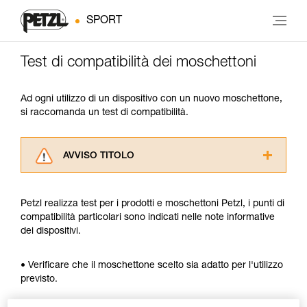
SPORT
Test di compatibilità dei moschettoni
Ad ogni utilizzo di un dispositivo con un nuovo moschettone,
si raccomanda un test di compatibilità.
AVVISO TITOLO
Leggere attentamente le istruzioni tecniche dei
prodotti utilizzati in questo consiglio prima di
Petzl realizza test per i prodotti e moschettoni Petzl, i punti di
consultarlo. Dovete aver compreso le
compatibilità particolari sono indicati nelle note informative
informazioni dell’istruzione tecnica per poter
dei dispositivi.
capire queste ulteriori informazioni.
La padronanza di queste tecniche richiede una
formazione ed un addestramento specifico.
• Verificare che il moschettone scelto sia adatto per l'utilizzo
Verificate con un professionista la vostra
previsto.
capacità di rifare la manovra, da soli, in piena
sicurezza, prima di riprodurla autonomamente.