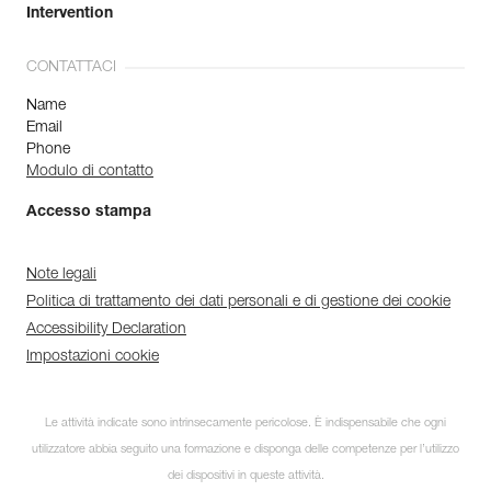
Intervention
CONTATTACI
Name
Email
Phone
Modulo di contatto
Accesso stampa
Note legali
Politica di trattamento dei dati personali e di gestione dei cookie
Accessibility Declaration
Impostazioni cookie
Le attività indicate sono intrinsecamente pericolose. È indispensabile che ogni
utilizzatore abbia seguito una formazione e disponga delle competenze per l’utilizzo
dei dispositivi in queste attività.