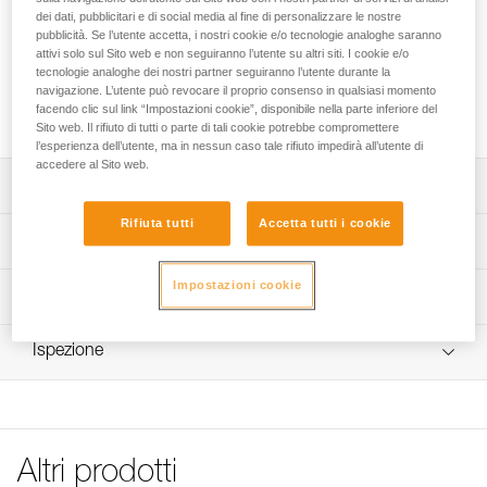
BANDI è progettato per favorire l’inserimento della mano. Il
dei dati, pubblicitari e di social media al fine di personalizzare le nostre
suo sistema di chiusura è pratico grazie ad una chiusura
pubblicità. Se l’utente accetta, i nostri cookie e/o tecnologie analoghe saranno
centrale tramite cordino e tanka. È dotato di un doppio porta
attivi solo sul Sito web e non seguiranno l’utente su altri siti. I cookie e/o
spazzolino in tessuto per trasportare tutti i tipi di spazzolino.
tecnologie analoghe dei nostri partner seguiranno l’utente durante la
navigazione. L’utente può revocare il proprio consenso in qualsiasi momento
Ecompatibile, questo prodotto è fabbricato con poliestere e
facendo clic sul link “Impostazioni cookie”, disponibile nella parte inferiore del
poliammide riciclati al 100 %.
Sito web. Il rifiuto di tutti o parte di tali cookie potrebbe compromettere
l’esperienza dell’utente, ma in nessun caso tale rifiuto impedirà all’utente di
accedere al Sito web.
Descrizione
Rifiuta tutti
Accetta tutti i cookie
Sacchetto portamagnesite di forma rotonda:
Specifiche tecniche
- bordatura rigida che permette al sacchetto di conservare
la propria forma,
Impostazioni cookie
Materiali: poliestere 100 % riciclato, poliammide 100 %
Informazioni tecniche
- chiusura del sacchetto in tessuto intrecciato per
riciclata
impedire la fuoriuscita della magnesite durante il trasporto,
FAQ
Peso: 75 g
- doppio porta spazzolino in tessuto per l’ottima tenuta di
Ispezione
FAQ
ogni tipo di spazzolino,
Dettagli codice
- fodera cucita in fondo al sacchetto per evitarne il
See all technical content
ribaltamento quando si toglie la mano dal sacchetto
Codice : S038BB00
portamagnesite.
Colore(i) : BRIGHT BLUE
Garanzia : 3 anni
Eco-progettazione: prodotto realizzato in poliestere e
Altri prodotti
Confezione : 1
poliammide riciclati al 100 %.