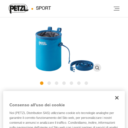
SPORT
BANDI
Consenso all'uso dei cookie
Sacchetto portamagnesite di forma rotonda
Noi (PETZL Distribution SAS) utilizziamo cookie e/o tecnologie analoghe per
garantire il corretto funzionamento del Sito web, per personalizzare i nostri
contenuti e annunci e analizzare il traffico. Condividiamo, inoltre, informazioni
Con la sua forma rotonda, il sacchetto portamagnesite
sulla navigazione dell’utente sul Sito web con i nostri partner di servizi di analisi