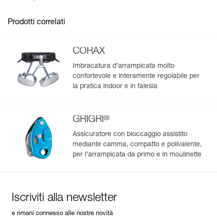
Codice : S038BB01
Disponibile in cinque colori: BRIGHT BLUE, JADE GREEN,
Colore(i) : JADE GREEN
CHALK STRIPES, ORANGE e SAILOR STRIPES.
Prodotti correlati
Garanzia : 3 anni
Confezione : 1
CORAX
Codice : S038BB02
Colore(i) : CHALK STRIPES
Imbracatura d’arrampicata molto
Garanzia : 3 anni
confortevole e interamente regolabile per
Confezione : 1
la pratica indoor e in falesia
Codice : S038BB03
Colore(i) : ORANGE
Garanzia : 3 anni
®
GRIGRI
Confezione : 1
Assicuratore con bloccaggio assistito
Codice : S038BB04
mediante camma, compatto e polivalente,
Colore(i) : SAILOR STRIPES
per l’arrampicata da primo e in moulinette
Garanzia : 3 anni
Confezione : 1
Iscriviti alla newsletter
e rimani connesso alle nostre novità