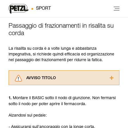
SPORT
Passaggio di frazionamenti in risalita su
corda
La risalita su corda è a volte lunga e abbastanza
impegnativa, si richiede quindi efficacia ed organizzazione
nel passaggio dei frazionamenti per ridurre la fatica.
AVVISO TITOLO
Leggere attentamente le istruzioni tecniche dei
prodotti utilizzati in questo consiglio prima di
Montare il BASIC sotto il nodo di giunzione. Non fermarsi
1.
consultarlo. Dovete aver compreso le
sotto il nodo per poter aprire il fermacorda.
informazioni dell’istruzione tecnica per poter
capire queste ulteriori informazioni.
Alzandosi sul pedale:
La padronanza di queste tecniche richiede una
formazione ed un addestramento specifico.
- Assicurarsi sull'ancoraggio con la longe corta.