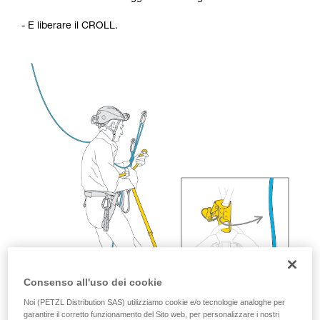
Verificate con un professionista la vostra
capacità di rifare la manovra, da soli, in piena
- E liberare il CROLL.
sicurezza, prima di riprodurla autonomamente.
Forniamo esempi di tecniche relative alla vostra
attività. Ne possono esistere altre che non
vengono qui descritte.
Consenso all'uso dei cookie
Noi (PETZL Distribution SAS) utilizziamo cookie e/o tecnologie analoghe per
garantire il corretto funzionamento del Sito web, per personalizzare i nostri