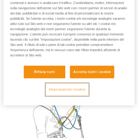
contenuti e annunci e analizzare il traffico. Condividiamo, inoltre, informazioni
sulla navigazione dell’utente sul Sito web con i nostri partner di servizi di analisi
dei dati, pubblicitari e di social media al fine di personalizzare le nostre
pubblicità. Se l’utente accetta, i nostri cookie e/o tecnologie analoghe saranno
attivi solo sul Sito web e non seguiranno l’utente su altri siti. I cookie e/o
tecnologie analoghe dei nostri partner seguiranno l’utente durante la
2.
Mettersi in tensione sulla longe e riposizionare il CROLL
navigazione. L’utente può revocare il proprio consenso in qualsiasi momento
sopra l'ancoraggio.
facendo clic sul link “Impostazioni cookie”, disponibile nella parte inferiore del
Sito web. Il rifiuto di tutti o parte di tali cookie potrebbe compromettere
l’esperienza dell’utente, ma in nessun caso tale rifiuto impedirà all’utente di
accedere al Sito web.
Rifiuta tutti
Accetta tutti i cookie
Impostazioni cookie