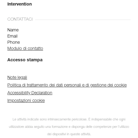
Intervention
CONTATTACI
Name
Email
Phone
Modulo di contatto
Accesso stampa
Note legali
Politica di trattamento dei dati personali e di gestione dei cookie
Accessibility Declaration
Impostazioni cookie
Le attività indicate sono intrinsecamente pericolose. È indispensabile che ogni
utilizzatore abbia seguito una formazione e disponga delle competenze per l’utilizzo
dei dispositivi in queste attività.