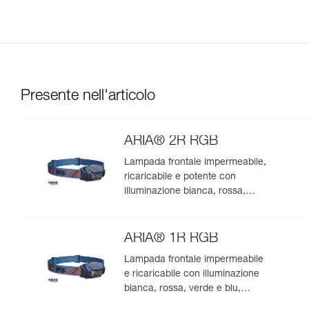
Presente nell'articolo
ARIA® 2R RGB
Lampada frontale impermeabile,
ricaricabile e potente con
illuminazione bianca, rossa,
verde e blu, ideale per
l’osservazione nella natura. 625
lumen
ARIA® 1R RGB
Lampada frontale impermeabile
e ricaricabile con illuminazione
bianca, rossa, verde e blu,
ideale per l’osservazione nella