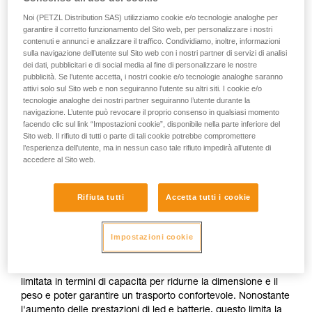
(ore)
(lumen)
Noi (PETZL Distribution SAS) utilizziamo cookie e/o tecnologie analoghe per
garantire il corretto funzionamento del Sito web, per personalizzare i nostri
contenuti e annunci e analizzare il traffico. Condividiamo, inoltre, informazioni
o
sulla navigazione dell’utente sul Sito web con i nostri partner di servizi di analisi
dei dati, pubblicitari e di social media al fine di personalizzare le nostre
pubblicità. Se l’utente accetta, i nostri cookie e/o tecnologie analoghe saranno
Privilegiare la
Privilegiare
attivi solo sul Sito web e non seguiranno l’utente su altri siti. I cookie e/o
potenza
l’autonomia a scapito
d'illuminazione a
tecnologie analoghe dei nostri partner seguiranno l’utente durante la
della potenza
scapito
navigazione. L’utente può revocare il proprio consenso in qualsiasi momento
d’illuminazione
dell’autonomia
facendo clic sul link “Impostazioni cookie”, disponibile nella parte inferiore del
Sito web. Il rifiuto di tutti o parte di tali cookie potrebbe compromettere
l’esperienza dell’utente, ma in nessun caso tale rifiuto impedirà all’utente di
La potenza d'illuminazione di una lampada e la sua
accedere al Sito web.
autonomia sono due parametri inscindibili
indipendentemente dalla tecnologia d'illuminazione utilizzata.
Per una determinata quantità di energia, l'aumento della
Rifiuta tutti
Accetta tutti i cookie
potenza luminosa comporta automaticamente una
diminuzione dell'autonomia e viceversa.
Impostazioni cookie
Nel caso di una lampada frontale compatta interamente sulla
testa, la fonte di energia (pile o batteria ricaricabile) è spesso
limitata in termini di capacità per ridurne la dimensione e il
peso e poter garantire un trasporto confortevole. Nonostante
l'aumento delle prestazioni di led e batterie, questo limita la