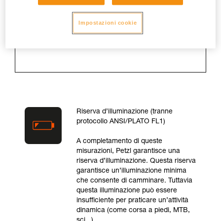
misura da 30 secondi dopo
l’accensione della lampada fino a che
Impostazioni cookie
quest’ultima raggiunge il 10 % della
potenza massima.
Riserva d’illuminazione (tranne
protocollo ANSI/PLATO FL1)
A completamento di queste
misurazioni, Petzl garantisce una
riserva d’illuminazione. Questa riserva
garantisce un’illuminazione minima
che consente di camminare. Tuttavia
questa illuminazione può essere
insufficiente per praticare un’attività
dinamica (come corsa a piedi, MTB,
sci...).