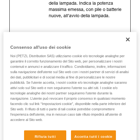
Forniamo esempi di tecniche relative alla vostra
della lampada. Indica la potenza
attività. Ne possono esistere altre che non
massima emessa, con pile o batterie
vengono qui descritte.
nuove, all’avvio della lampada.
La distanza d’illuminazione (metri)
Consenso all'uso dei cookie
Si tratta della distanza massima tra la
lampada e il luogo in cui restano
Noi (PETZL Distribution SAS) utilizziamo cookie e/o tecnologie analoghe per
soltanto 0,25 lux d’illuminazione. La
garantire il corretto funzionamento del Sito web, per personalizzare i nostri
contenuti e annunci e analizzare il traffico. Condividiamo, inoltre, informazioni
misurazione si fa all’accensione con
sulla navigazione dell’utente sul Sito web con i nostri partner di servizi di analisi
pile o batterie nuove. La distanza
dei dati, pubblicitari e di social media al fine di personalizzare le nostre
d’illuminazione dipende direttamente
pubblicità. Se l’utente accetta, i nostri cookie e/o tecnologie analoghe saranno
dalla potenza d’illuminazione, ma
attivi solo sul Sito web e non seguiranno l’utente su altri siti. I cookie e/o
soprattutto dalla forma del fascio
tecnologie analoghe dei nostri partner seguiranno l’utente durante la
navigazione. L’utente può revocare il proprio consenso in qualsiasi momento
luminoso.
facendo clic sul link “Impostazioni cookie”, disponibile nella parte inferiore del
Sito web. Il rifiuto di tutti o parte di tali cookie potrebbe compromettere
l’esperienza dell’utente, ma in nessun caso tale rifiuto impedirà all’utente di
L’autonomia (ore)
accedere al Sito web.
Corrisponde alla durata durante la
Rifiuta tutti
Accetta tutti i cookie
quale l’illuminazione è ottimale. Si