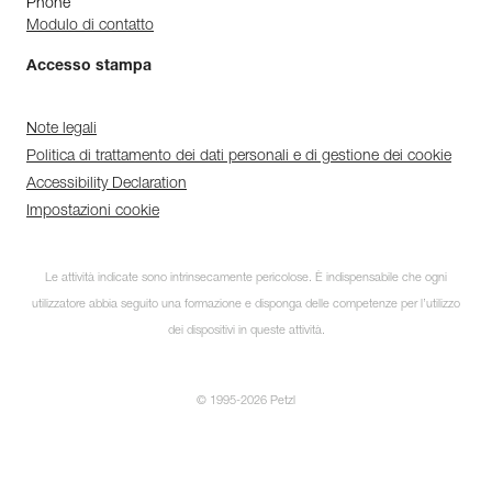
Phone
Modulo di contatto
Accesso stampa
Note legali
Politica di trattamento dei dati personali e di gestione dei cookie
Accessibility Declaration
Impostazioni cookie
Le attività indicate sono intrinsecamente pericolose. È indispensabile che ogni
utilizzatore abbia seguito una formazione e disponga delle competenze per l’utilizzo
dei dispositivi in queste attività.
© 1995-2026 Petzl