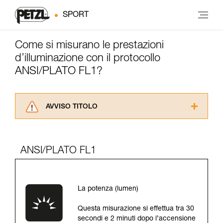
SPORT
Come si misurano le prestazioni
d’illuminazione con il protocollo
ANSI/PLATO FL1?
AVVISO TITOLO
Leggere attentamente le istruzioni tecniche dei
prodotti utilizzati in questo consiglio prima di
consultarlo. Dovete aver compreso le
ANSI/PLATO FL1
informazioni dell’istruzione tecnica per poter
capire queste ulteriori informazioni.
La padronanza di queste tecniche richiede una
formazione ed un addestramento specifico.
La potenza (lumen)
Verificate con un professionista la vostra
capacità di rifare la manovra, da soli, in piena
Questa misurazione si effettua tra 30
sicurezza, prima di riprodurla autonomamente.
secondi e 2 minuti dopo l’accensione