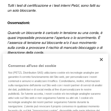
Tutti i test di certificazione e i test interni Petzl, sono fatti su
un solo bloccante.
Osservazioni:
Quando un bloccante è caricato in tensione su una corda, è
quasi impossibile provocarne l'apertura o lo scorrimento. È
l'assenza di tensione sul bloccante e/o il suo movimento
sulla corda a provocare il rischio di mancato bloccaggio o di
liberazione della corda.
2. Differenze tra bloccante ventrale e
Consenso all'uso dei cookie
bloccante sull'estremità del cordino
Noi (PETZL Distribution SAS) utilizziamo cookie e/o tecnologie analoghe per
garantire il corretto funzionamento del Sito web, per personalizzare i nostri
contenuti e annunci e analizzare il traffico. Condividiamo, inoltre, informazioni
sulla navigazione dell’utente sul Sito web con i nostri partner di servizi di analisi
dei dati, pubblicitari e di social media al fine di personalizzare le nostre
pubblicità. Se l’utente accetta, i nostri cookie e/o tecnologie analoghe saranno
attivi solo sul Sito web e non seguiranno l’utente su altri siti. I cookie e/o
tecnologie analoghe dei nostri partner seguiranno l’utente durante la
navigazione. L’utente può revocare il proprio consenso in qualsiasi momento
facendo clic sul link “Impostazioni cookie”, disponibile nella parte inferiore del