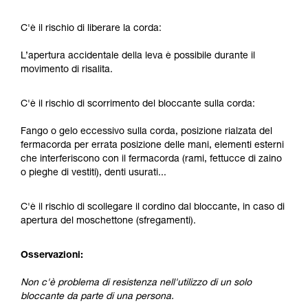
sicurezza, prima di riprodurla autonomamente.
Forniamo esempi di tecniche relative alla vostra
C'è il rischio di liberare la corda:
attività. Ne possono esistere altre che non
vengono qui descritte.
L’apertura accidentale della leva è possibile durante il
movimento di risalita.
C'è il rischio di scorrimento del bloccante sulla corda:
Fango o gelo eccessivo sulla corda, posizione rialzata del
fermacorda per errata posizione delle mani, elementi esterni
che interferiscono con il fermacorda (rami, fettucce di zaino
o pieghe di vestiti), denti usurati...
C'è il rischio di scollegare il cordino dal bloccante, in caso di
apertura del moschettone (sfregamenti).
Osservazioni:
Non c'è problema di resistenza nell'utilizzo di un solo
bloccante da parte di una persona.