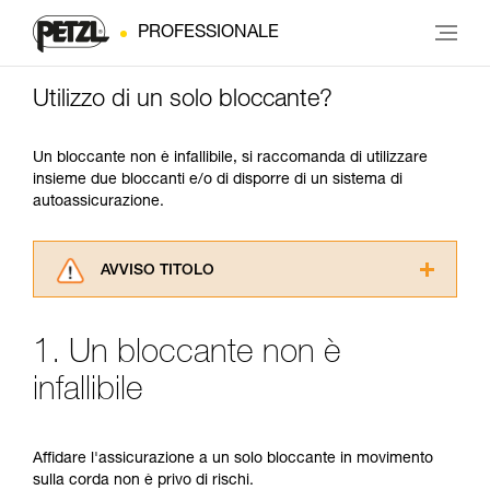
PROFESSIONALE
Utilizzo di un solo bloccante?
Un bloccante non è infallibile, si raccomanda di utilizzare
insieme due bloccanti e/o di disporre di un sistema di
autoassicurazione.
AVVISO TITOLO
Leggere attentamente le istruzioni tecniche dei
prodotti utilizzati in questo consiglio prima di
1. Un bloccante non è
consultarlo. Dovete aver compreso le
informazioni dell’istruzione tecnica per poter
infallibile
capire queste ulteriori informazioni.
La padronanza di queste tecniche richiede una
formazione ed un addestramento specifico.
Affidare l'assicurazione a un solo bloccante in movimento
Verificate con un professionista la vostra
sulla corda non è privo di rischi.
capacità di rifare la manovra, da soli, in piena