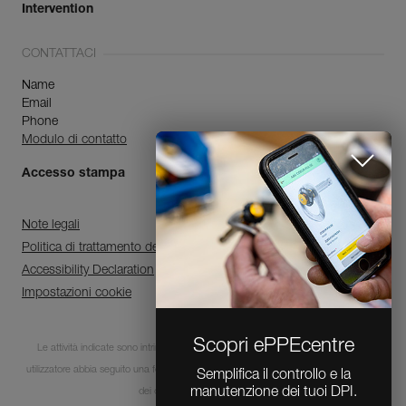
Intervention
CONTATTACI
Name
Email
Phone
Modulo di contatto
Accesso stampa
Note legali
Politica di trattamento dei dati personali e di gestione dei cookie
Accessibility Declaration
Impostazioni cookie
Scopri ePPEcentre
Le attività indicate sono intrinsecamente pericolose. È indispensabile che ogni
utilizzatore abbia seguito una formazione e disponga delle competenze per l’utilizzo
Semplifica il controllo e la
manutenzione dei tuoi DPI.
dei dispositivi in queste attività.