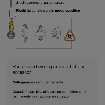
Forniamo esempi di tecniche relative alla vostra
di collegamento al punto dorsale.
attività. Ne possono esistere altre che non
vengono qui descritte.
Rischi da considerare in modo specifico
Raccomandazione per moschettone e
accessori
Collegamento semi permanente
Quando è possibile, utilizzare un connettore semi
permanente bloccato con un attrezzo.