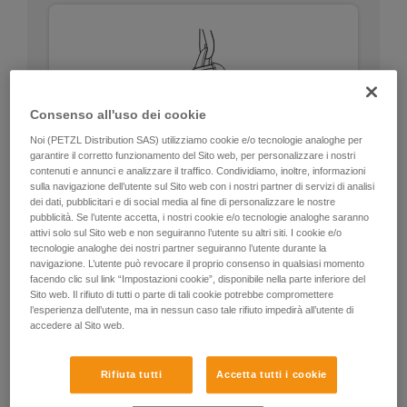
Consenso all'uso dei cookie
Noi (PETZL Distribution SAS) utilizziamo cookie e/o tecnologie analoghe per
garantire il corretto funzionamento del Sito web, per personalizzare i nostri
contenuti e annunci e analizzare il traffico. Condividiamo, inoltre, informazioni
sulla navigazione dell’utente sul Sito web con i nostri partner di servizi di analisi
dei dati, pubblicitari e di social media al fine di personalizzare le nostre
pubblicità. Se l’utente accetta, i nostri cookie e/o tecnologie analoghe saranno
attivi solo sul Sito web e non seguiranno l’utente su altri siti. I cookie e/o
tecnologie analoghe dei nostri partner seguiranno l’utente durante la
navigazione. L’utente può revocare il proprio consenso in qualsiasi momento
facendo clic sul link “Impostazioni cookie”, disponibile nella parte inferiore del
Circolare, resistenza equivalente su tutti gli
Sito web. Il rifiuto di tutti o parte di tali cookie potrebbe compromettere
assi (salvo sul bordo piegato).
l’esperienza dell’utente, ma in nessun caso tale rifiuto impedirà all’utente di
Nessun punto debole come la ghiera di
accedere al Sito web.
bloccaggio dei moschettoni.
Rifiuta tutti
Accetta tutti i cookie