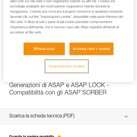
attivi solo sul Sito web e non seguiranno l’utente su altri siti. I cookie e/o
tecnologie analoghe dei nostri partner seguiranno l’utente durante la
navigazione. L’utente può revocare il proprio consenso in qualsiasi momento
facendo clic sul link “Impostazioni cookie”, disponibile nella parte inferiore del
Soccorso su fune: discesa accompagnata
Sito web. Il rifiuto di tutti o parte di tali cookie potrebbe compromettere
con ASAP e ASAP LOCK
l’esperienza dell’utente, ma in nessun caso tale rifiuto impedirà all’utente di
accedere al Sito web.
Rifiuta tutti
Accetta tutti i cookie
Impostazioni cookie
Generazioni di ASAP e ASAP LOCK -
Compatibilità con gli ASAP’SORBER
Scarica la scheda tecnica (PDF)
Technical Notice
Guarda la pagina prodotto