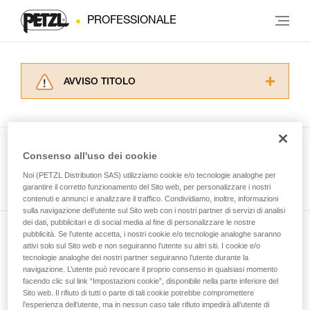
PROFESSIONALE
AVVISO TITOLO
Leggere attentamente le istruzioni tecniche dei
prodotti utilizzati in questo consiglio prima di
consultarlo. Dovete aver compreso le
informazioni dell’istruzione tecnica per poter
Consenso all'uso dei cookie
capire queste ulteriori informazioni.
Guarda tutti i consigli tecnici
Noi (PETZL Distribution SAS) utilizziamo cookie e/o tecnologie analoghe per
La padronanza di queste tecniche richiede una
garantire il corretto funzionamento del Sito web, per personalizzare i nostri
formazione ed un addestramento specifico.
contenuti e annunci e analizzare il traffico. Condividiamo, inoltre, informazioni
Verificate con un professionista la vostra
sulla navigazione dell’utente sul Sito web con i nostri partner di servizi di analisi
capacità di rifare la manovra, da soli, in piena
dei dati, pubblicitari e di social media al fine di personalizzare le nostre
sicurezza, prima di riprodurla autonomamente.
pubblicità. Se l’utente accetta, i nostri cookie e/o tecnologie analoghe saranno
Iscriviti alla newsletter
Forniamo esempi di tecniche relative alla vostra
attivi solo sul Sito web e non seguiranno l’utente su altri siti. I cookie e/o
tecnologie analoghe dei nostri partner seguiranno l’utente durante la
attività. Ne possono esistere altre che non
navigazione. L’utente può revocare il proprio consenso in qualsiasi momento
e rimani connesso alle nostre novità
vengono qui descritte.
facendo clic sul link “Impostazioni cookie”, disponibile nella parte inferiore del
Sito web. Il rifiuto di tutti o parte di tali cookie potrebbe compromettere
l’esperienza dell’utente, ma in nessun caso tale rifiuto impedirà all’utente di
E-mail *