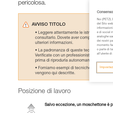
pericolosa.
Consenso 
Noi (PETZL D
del Sito web,
AVVISO TITOLO
informazioni 
Leggere attentamente le istruzioni tecniche
e di social m
analoghe sar
consultarlo. Dovete aver compreso le inform
dei nostri p
ulteriori informazioni.
momento facen
o parte di t
La padronanza di queste tecniche richie
all’utente d
Verificate con un professionista la vostra ca
prima di riprodurla autonomamente.
Impostaz
Forniamo esempi di tecniche relative alla 
vengono qui descritte.
Posizione di lavoro
Salvo eccezione, un moschettone è pr