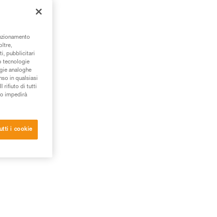
unzionamento
oltre,
i, pubblicitari
/o tecnologie
ogie analoghe
nso in qualsiasi
rifiuto di tutti
to impedirà
utti i cookie