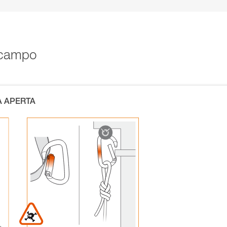
l campo
A APERTA