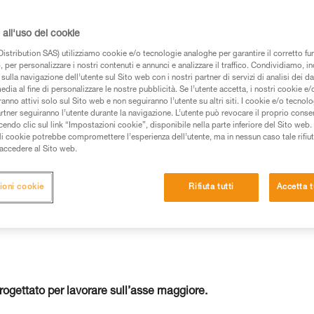
all'uso dei cookie
istribution SAS) utilizziamo cookie e/o tecnologie analoghe per garantire il corretto f
 per personalizzare i nostri contenuti e annunci e analizzare il traffico. Condividiamo, in
sulla navigazione dell’utente sul Sito web con i nostri partner di servizi di analisi dei dat
 dei prodotti utilizzati in questo consiglio prima di
edia al fine di personalizzare le nostre pubblicità. Se l’utente accetta, i nostri cookie e
anno attivi solo sul Sito web e non seguiranno l’utente su altri siti. I cookie e/o tecnol
azioni dell’istruzione tecnica per poter capire queste
artner seguiranno l’utente durante la navigazione. L’utente può revocare il proprio conse
do clic sul link “Impostazioni cookie”, disponibile nella parte inferiore del Sito web. Il 
ali cookie potrebbe compromettere l’esperienza dell’utente, ma in nessun caso tale rifiu
de una formazione ed un addestramento specifico.
i accedere al Sito web.
pacità di rifare la manovra, da soli, in piena sicurezza,
ioni cookie
Rifiuta tutti
Accetta t
vostra attività. Ne possono esistere altre che non
ogettato per lavorare sull’asse maggiore.