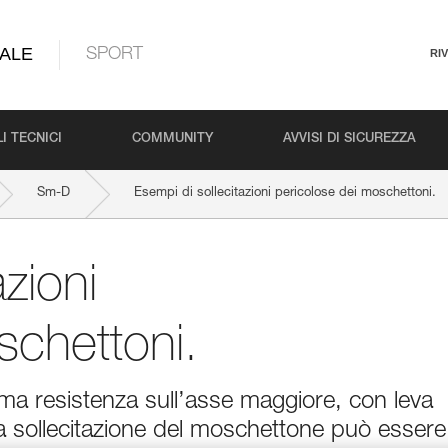
ALE
SPORT
RI
I TECNICI
COMMUNITY
AVVISI DI SICUREZZA
Sm-D
Esempi di sollecitazioni pericolose dei moschettoni.
zioni
schettoni.
a resistenza sull’asse maggiore, con leva
a sollecitazione del moschettone può essere