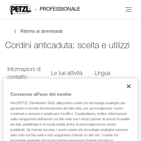
PROFESSIONALE
Ritorna ai downloads
Cordini anticaduta: scelta e utilizzi
Informazioni di
Le tue attività
Lingua
contatto
Consenso all'uso dei cookie
Informazioni di contatto
Noi (PETZL Distribution SAS) utilizziamo cookie e/o tecnologie analoghe per
garantire il corretto funzionamento del Sito web, per personalizzare i nostri
contenuti e annunci e analizzare il traffico. Condividiamo, inoltre, informazioni
Inserisci i tuoi dati di contatto
sulla navigazione dell’utente sul Sito web con i nostri partner di servizi di analisi
dei dati, pubblicitari e di social media al fine di personalizzare le nostre
pubblicità. Se l’utente accetta, i nostri cookie e/o tecnologie analoghe saranno
NOME
*
attivi solo sul Sito web e non seguiranno l’utente su altri siti. I cookie e/o
tecnologie analoghe dei nostri partner seguiranno l’utente durante la