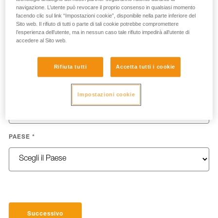
navigazione. L’utente può revocare il proprio consenso in qualsiasi momento
facendo clic sul link “Impostazioni cookie”, disponibile nella parte inferiore del
Sito web. Il rifiuto di tutti o parte di tali cookie potrebbe compromettere
l’esperienza dell’utente, ma in nessun caso tale rifiuto impedirà all’utente di
COGNOME
*
accedere al Sito web.
Rifiuta tutti
Accetta tutti i cookie
EMAIL
*
Impostazioni cookie
PAESE
*
Successivo