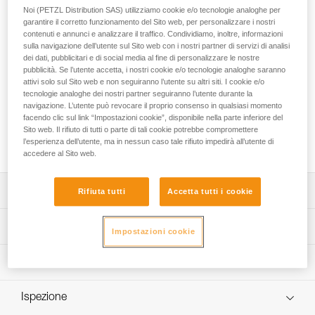
Il cordino GRILLON PLUS è utilizzato per realizzare sistemi
Noi (PETZL Distribution SAS) utilizziamo cookie e/o tecnologie analoghe per
di posizionamento sul lavoro in abbinamento ad un
garantire il corretto funzionamento del Sito web, per personalizzare i nostri
dispositivo anticaduta. Consente di regolare con precisione e
contenuti e annunci e analizzare il traffico. Condividiamo, inoltre, informazioni
molto facilmente la lunghezza necessaria in base alle
sulla navigazione dell’utente sul Sito web con i nostri partner di servizi di analisi
dei dati, pubblicitari e di social media al fine di personalizzare le nostre
particolarità del posto di lavoro per posizionarsi
pubblicità. Se l’utente accetta, i nostri cookie e/o tecnologie analoghe saranno
comodamente. La fune in fibra aramidica garantisce
attivi solo sul Sito web e non seguiranno l’utente su altri siti. I cookie e/o
un’eccellente resistenza all’abrasione. In base alla
tecnologie analoghe dei nostri partner seguiranno l’utente durante la
configurazione, può essere utilizzato singolo o doppio.
navigazione. L’utente può revocare il proprio consenso in qualsiasi momento
GRILLON PLUS è disponibile in due lunghezze: 2 e 3 m ed è
facendo clic sul link “Impostazioni cookie”, disponibile nella parte inferiore del
certificato secondo le norme europee, russe e del Nord
Sito web. Il rifiuto di tutti o parte di tali cookie potrebbe compromettere
l’esperienza dell’utente, ma in nessun caso tale rifiuto impedirà all’utente di
America.
accedere al Sito web.
Descrizione
Rifiuta tutti
Accetta tutti i cookie
Semplice da utilizzare: sistema di regolazione progressiva
Specifiche tecniche
Impostazioni cookie
che consente di regolare con precisione la lunghezza
necessaria per posizionarsi comodamente sul posto di
Materiali: poliammide, aramide, poliestere, alluminio
Informazioni tecniche
lavoro.
Certificazione(i): ANSI Z359.3, CSA Z259.11, CE EN 358,
Fune in fibra aramidica che garantisce un’eccellente
Libretto d'uso
EAC, GB 24543/WQX
resistenza all’abrasione.
Ispezione
Scarica il pdf technical-notice-GRILLON-3
Due modalità di utilizzo:
Dettagli codice