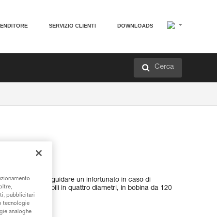
VENDITORE
SERVIZIO CLIENTI
DOWNLOADS
Cerca
unzionamento
nti consentono di guidare un infortunato in caso di
oltre,
teriale. Disponibili in quattro diametri, in bobina da 120
i, pubblicitari
/o tecnologie
ogie analoghe