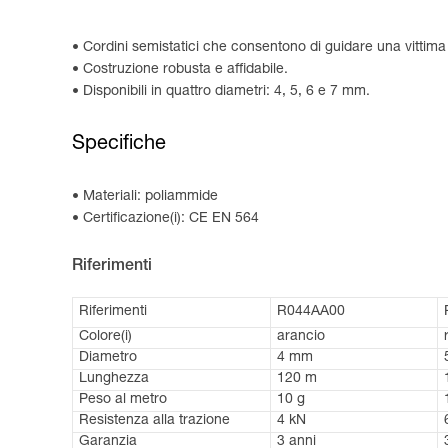
Cordini semistatici che consentono di guidare una vittima
Costruzione robusta e affidabile.
Disponibili in quattro diametri: 4, 5, 6 e 7 mm.
Specifiche
Materiali: poliammide
Certificazione(i): CE EN 564
Riferimenti
Riferimenti
R044AA00
Colore(i)
arancio
Diametro
4 mm
Lunghezza
120 m
Peso al metro
10 g
Resistenza alla trazione
4 kN
Garanzia
3 anni