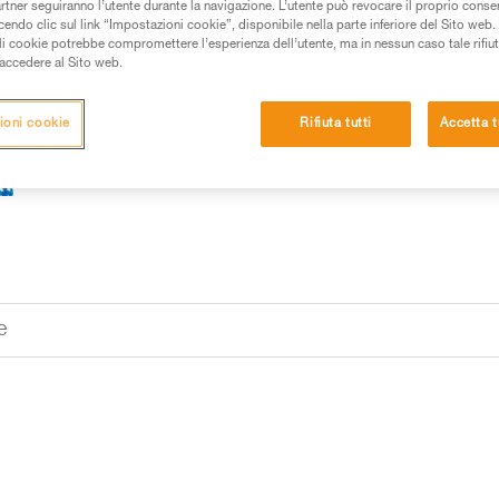
artner seguiranno l’utente durante la navigazione. L’utente può revocare il proprio conse
Trova un rivenditore
do clic sul link “Impostazioni cookie”, disponibile nella parte inferiore del Sito web. Il 
ali cookie potrebbe compromettere l’esperienza dell’utente, ma in nessun caso tale rifiu
i accedere al Sito web.
ioni cookie
Rifiuta tutti
Accetta t
e