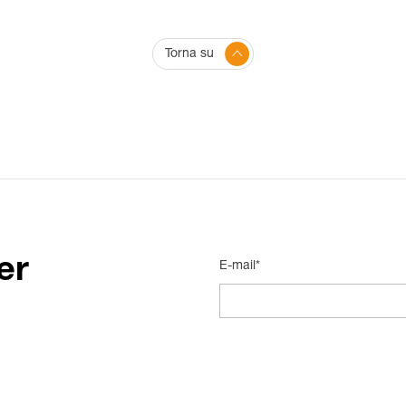
Torna su
er
E-mail*