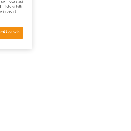
nso in qualsiasi
rifiuto di tutti
to impedirà
utti i cookie