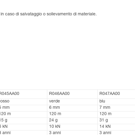
 in caso di salvataggio o sollevamento di materiale.
R045AA00
R046AA00
R047AA00
rosso
verde
blu
5 mm
6 mm
7 mm
120 m
120 m
120 m
15 g
24 g
31 g
6 kN
10 kN
14 kN
3 anni
3 anni
3 anni