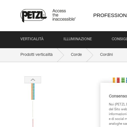
PROFESSION
VERTICALITÀ
ILLUMINAZIONE
CONSIGL
Prodotti verticalità
Corde
Cordini
Consenso 
Noi (PETZL D
del Sito web,
informazioni 
e di social m
analoghe sar