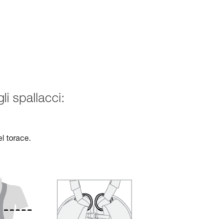
li spallacci:
el torace.