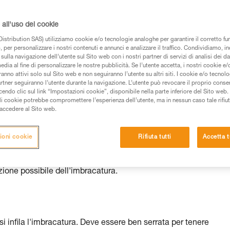
 dei prodotti utilizzati in questo consiglio prima di
all'uso dei cookie
azioni dell’istruzione tecnica per poter capire queste
istribution SAS) utilizziamo cookie e/o tecnologie analoghe per garantire il corretto f
 per personalizzare i nostri contenuti e annunci e analizzare il traffico. Condividiamo, in
de una formazione ed un addestramento specifico.
sulla navigazione dell’utente sul Sito web con i nostri partner di servizi di analisi dei dat
pacità di rifare la manovra, da soli, in piena sicurezza,
edia al fine di personalizzare le nostre pubblicità. Se l’utente accetta, i nostri cookie e
anno attivi solo sul Sito web e non seguiranno l’utente su altri siti. I cookie e/o tecnol
artner seguiranno l’utente durante la navigazione. L’utente può revocare il proprio conse
vostra attività. Ne possono esistere altre che non
do clic sul link “Impostazioni cookie”, disponibile nella parte inferiore del Sito web. Il 
ali cookie potrebbe compromettere l’esperienza dell’utente, ma in nessun caso tale rifiu
i accedere al Sito web.
 l'imbracatura deve essere regolata correttamente con punti di
ioni cookie
Rifiuta tutti
Accetta t
er l'installazione dell'imbracatura. In seguito saranno forniti
zione possibile dell'imbracatura.
i infila l'imbracatura. Deve essere ben serrata per tenere