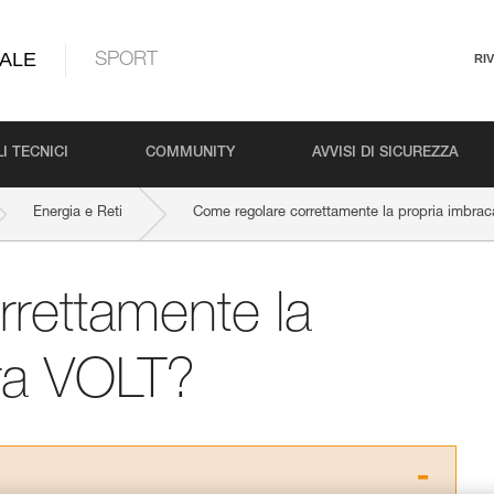
ALE
SPORT
RI
I TECNICI
COMMUNITY
AVVISI DI SICUREZZA
Energia e Reti
Come regolare correttamente la propria imbra
rettamente la
ura VOLT?