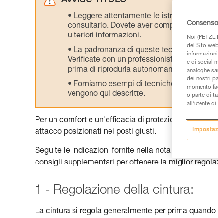
AVVISO TITOLO
Leggere attentamente le istruzioni tecniche
Consenso 
consultarlo. Dovete aver compreso le inform
ulteriori informazioni.
Noi (PETZL D
del Sito web,
La padronanza di queste tecniche richie
informazioni 
Verificate con un professionista la vostra ca
e di social m
prima di riprodurla autonomamente.
analoghe sar
dei nostri p
Forniamo esempi di tecniche relative alla 
momento facen
vengono qui descritte.
o parte di t
all’utente d
Per un comfort e un'efficacia di protezione ottimali,
Impostaz
attacco posizionati nei posti giusti.
Seguite le indicazioni fornite nella nota informativa p
consigli supplementari per ottenere la miglior regola
1 - Regolazione della cintura:
La cintura si regola generalmente per prima quando s