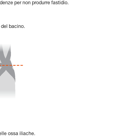
denze per non produrre fastidio.
 del bacino.
elle ossa iliache.