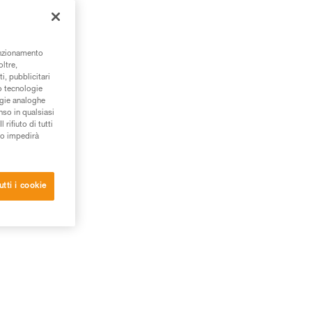
unzionamento
oltre,
i, pubblicitari
/o tecnologie
ogie analoghe
nso in qualsiasi
rifiuto di tutti
to impedirà
utti i cookie