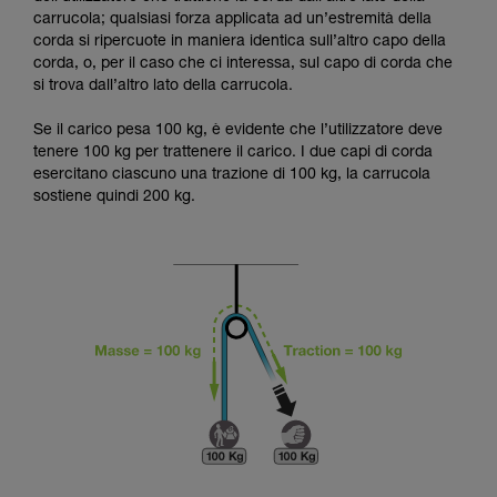
capacità di rifare la manovra, da soli, in piena
carrucola; qualsiasi forza applicata ad un’estremità della
sicurezza, prima di riprodurla autonomamente.
corda si ripercuote in maniera identica sull’altro capo della
Forniamo esempi di tecniche relative alla vostra
corda, o, per il caso che ci interessa, sul capo di corda che
attività. Ne possono esistere altre che non
si trova dall’altro lato della carrucola.
vengono qui descritte.
Se il carico pesa 100 kg, è evidente che l’utilizzatore deve
tenere 100 kg per trattenere il carico. I due capi di corda
esercitano ciascuno una trazione di 100 kg, la carrucola
sostiene quindi 200 kg.