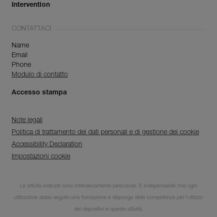
Intervention
CONTATTACI
Name
Email
Phone
Modulo di contatto
Accesso stampa
Note legali
Politica di trattamento dei dati personali e di gestione dei cookie
Accessibility Declaration
Impostazioni cookie
Scopri ePPEcentre
Le attività indicate sono intrinsecamente pericolose. È indispensabile che ogni
utilizzatore abbia seguito una formazione e disponga delle competenze per l’utilizzo
Semplifica il controllo e la
manutenzione dei tuoi DPI.
dei dispositivi in queste attività.