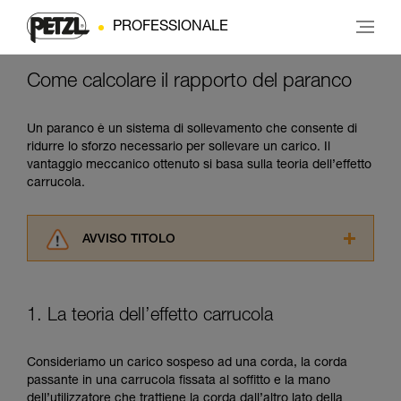
PROFESSIONALE
Come calcolare il rapporto del paranco
Un paranco è un sistema di sollevamento che consente di
ridurre lo sforzo necessario per sollevare un carico. Il
vantaggio meccanico ottenuto si basa sulla teoria dell’effetto
carrucola.
AVVISO TITOLO
Leggere attentamente le istruzioni tecniche dei
prodotti utilizzati in questo consiglio prima di
consultarlo. Dovete aver compreso le
1. La teoria dell’effetto carrucola
informazioni dell’istruzione tecnica per poter
capire queste ulteriori informazioni.
La padronanza di queste tecniche richiede una
Consideriamo un carico sospeso ad una corda, la corda
formazione ed un addestramento specifico.
passante in una carrucola fissata al soffitto e la mano
Verificate con un professionista la vostra
dell’utilizzatore che trattiene la corda dall’altro lato della