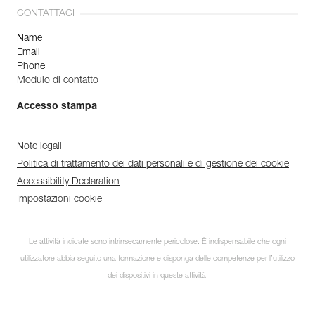
CONTATTACI
Name
Email
Phone
Modulo di contatto
Accesso stampa
Note legali
Politica di trattamento dei dati personali e di gestione dei cookie
Accessibility Declaration
Impostazioni cookie
Le attività indicate sono intrinsecamente pericolose. È indispensabile che ogni
utilizzatore abbia seguito una formazione e disponga delle competenze per l’utilizzo
dei dispositivi in queste attività.