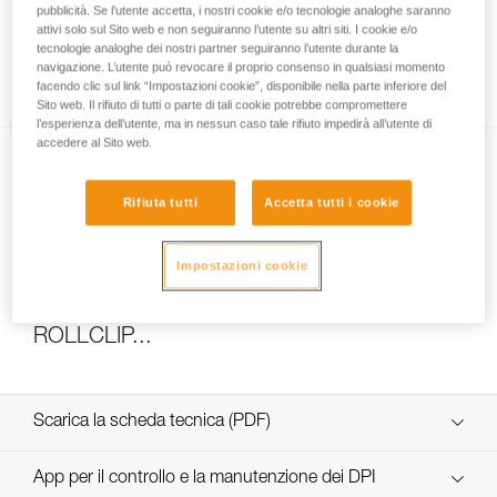
pubblicità. Se l’utente accetta, i nostri cookie e/o tecnologie analoghe saranno
attivi solo sul Sito web e non seguiranno l’utente su altri siti. I cookie e/o
tecnologie analoghe dei nostri partner seguiranno l’utente durante la
navigazione. L’utente può revocare il proprio consenso in qualsiasi momento
Come calcolare il rapporto del paranco
facendo clic sul link “Impostazioni cookie”, disponibile nella parte inferiore del
Sito web. Il rifiuto di tutti o parte di tali cookie potrebbe compromettere
l’esperienza dell’utente, ma in nessun caso tale rifiuto impedirà all’utente di
accedere al Sito web.
Rifiuta tutti
Accetta tutti i cookie
Impostazioni cookie
Test di efficacia e rendimento di un paranco
con MAESTRO, I’D S, PRO TRAXION,
ROLLCLIP...
Scarica la scheda tecnica (PDF)
Technical Notice
App per il controllo e la manutenzione dei DPI