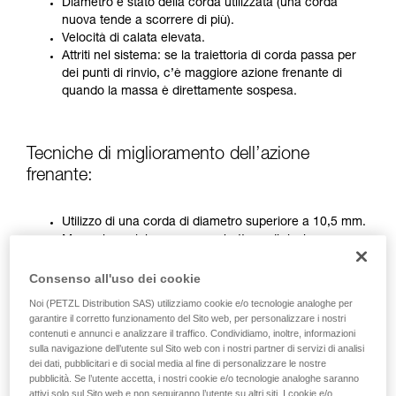
Verificate con un professionista la vostra
Diametro e stato della corda utilizzata (una corda
capacità di rifare la manovra, da soli, in piena
nuova tende a scorrere di più).
sicurezza, prima di riprodurla autonomamente.
Velocità di calata elevata.
Forniamo esempi di tecniche relative alla vostra
Attriti nel sistema: se la traiettoria di corda passa per
attività. Ne possono esistere altre che non
dei punti di rinvio, c’è maggiore azione frenante di
vengono qui descritte.
quando la massa è direttamente sospesa.
Tecniche di miglioramento dell’azione
frenante:
Utilizzo di una corda di diametro superiore a 10,5 mm.
Mezzo barcaiolo su un moschettone di rinvio
sull’ancoraggio.
Utilizzo da parte di due operatori (esclusivamente su
Consenso all'uso dei cookie
I’D prima del 2019)
Noi (PETZL Distribution SAS) utilizziamo cookie e/o tecnologie analoghe per
garantire il corretto funzionamento del Sito web, per personalizzare i nostri
contenuti e annunci e analizzare il traffico. Condividiamo, inoltre, informazioni
Nelle situazioni più critiche, è necessario utilizzare insieme
sulla navigazione dell’utente sul Sito web con i nostri partner di servizi di analisi
queste tre tecniche.
dei dati, pubblicitari e di social media al fine di personalizzare le nostre
pubblicità. Se l’utente accetta, i nostri cookie e/o tecnologie analoghe saranno
attivi solo sul Sito web e non seguiranno l’utente su altri siti. I cookie e/o