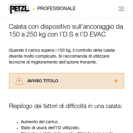
PROFESSIONALE
Calata con dispositivo sull’ancoraggio da
150 a 250 kg con I’D S e I’D EVAC
Quando il carico supera i 150 kg, il controllo della calata
diventa molto complicato. Si raccomanda di utilizzare
tecniche di miglioramento dell’azione frenante.
AVVISO TITOLO
Leggere attentamente le istruzioni tecniche dei
prodotti utilizzati in questo consiglio prima di
consultarlo. Dovete aver compreso le
Riepilogo dei fattori di difficoltà in una calata:
informazioni dell’istruzione tecnica per poter
capire queste ulteriori informazioni.
La padronanza di queste tecniche richiede una
Aumento del carico.
formazione ed un addestramento specifico.
Stato di usura dell’I’D utilizzato.