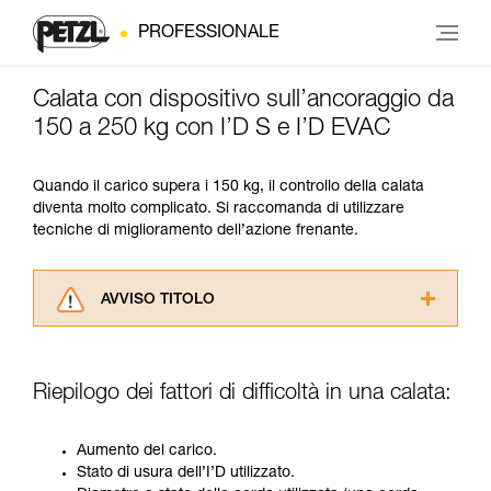
PROFESSIONALE
Calata con dispositivo sull’ancoraggio da
150 a 250 kg con I’D S e I’D EVAC
Quando il carico supera i 150 kg, il controllo della calata
diventa molto complicato. Si raccomanda di utilizzare
tecniche di miglioramento dell’azione frenante.
AVVISO TITOLO
Leggere attentamente le istruzioni tecniche dei
prodotti utilizzati in questo consiglio prima di
consultarlo. Dovete aver compreso le
Riepilogo dei fattori di difficoltà in una calata:
informazioni dell’istruzione tecnica per poter
capire queste ulteriori informazioni.
La padronanza di queste tecniche richiede una
Aumento del carico.
formazione ed un addestramento specifico.
Stato di usura dell’I’D utilizzato.