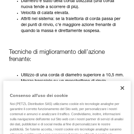
Verificate con un professionista la vostra
Diametro e stato della corda utilizzata (una corda
capacità di rifare la manovra, da soli, in piena
nuova tende a scorrere di più).
sicurezza, prima di riprodurla autonomamente.
Velocità di calata elevata.
Forniamo esempi di tecniche relative alla vostra
Attriti nel sistema: se la traiettoria di corda passa per
attività. Ne possono esistere altre che non
dei punti di rinvio, c’è maggiore azione frenante di
vengono qui descritte.
quando la massa è direttamente sospesa.
Tecniche di miglioramento dell’azione
frenante:
Utilizzo di una corda di diametro superiore a 10,5 mm.
Mezzo barcaiolo su un moschettone di rinvio
sull’ancoraggio.
Utilizzo da parte di due operatori (esclusivamente su
Consenso all'uso dei cookie
I’D prima del 2019)
Noi (PETZL Distribution SAS) utilizziamo cookie e/o tecnologie analoghe per
garantire il corretto funzionamento del Sito web, per personalizzare i nostri
contenuti e annunci e analizzare il traffico. Condividiamo, inoltre, informazioni
Nelle situazioni più critiche, è necessario utilizzare insieme
sulla navigazione dell’utente sul Sito web con i nostri partner di servizi di analisi
queste tre tecniche.
dei dati, pubblicitari e di social media al fine di personalizzare le nostre
pubblicità. Se l’utente accetta, i nostri cookie e/o tecnologie analoghe saranno