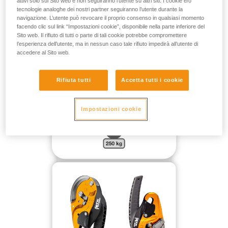
attivi solo sul Sito web e non seguiranno l’utente su altri siti. I cookie e/o
tecnologie analoghe dei nostri partner seguiranno l’utente durante la
PER UNA MASSA FINO A 250 KG NEL VUOTO SENZA
navigazione. L’utente può revocare il proprio consenso in qualsiasi momento
PUNTO DI RINVIO:
facendo clic sul link “Impostazioni cookie”, disponibile nella parte inferiore del
Sito web. Il rifiuto di tutti o parte di tali cookie potrebbe compromettere
l’esperienza dell’utente, ma in nessun caso tale rifiuto impedirà all’utente di
accedere al Sito web.
Rifiuta tutti
Accetta tutti i cookie
Impostazioni cookie