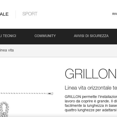
ALE
SPORT
RI
I TECNICI
COMMUNITY
AVVISI DI SICUREZZA
nea vita
GRILLON l
Linea vita orizzontale 
GRILLON permette l’installazion
lavoro da coprire è grande. Il 
facilmente la lunghezza in base 
quattro lunghezze per adattarsi 