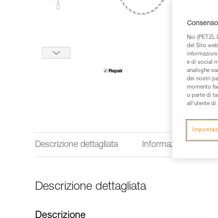
Consenso 
Noi (PETZL D
del Sito web,
informazioni 
e di social m
analoghe sar
dei nostri p
momento facen
o parte di t
all’utente d
Impostaz
Descrizione dettagliata
Informazioni tecnich
Descrizione dettagliata
Descrizione