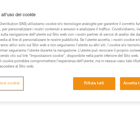
Trova un rivenditore
all'uso dei cookie
istribution SAS) utilizziamo cookie e/o tecnologie analoghe per garantire il corretto f
 per personalizzare i nostri contenuti e annunci e analizzare il traffico. Condividiamo, in
sulla navigazione dell’utente sul Sito web con i nostri partner di servizi di analisi dei dat
edia al fine di personalizzare le nostre pubblicità. Se l’utente accetta, i nostri cookie e
anno attivi solo sul Sito web e non seguiranno l’utente su altri siti. I cookie e/o tecnol
artner seguiranno l’utente durante la navigazione. L’utente può revocare il proprio conse
do clic sul link “Impostazioni cookie”, disponibile nella parte inferiore del Sito web. Il 
ali cookie potrebbe compromettere l’esperienza dell’utente, ma in nessun caso tale rifiu
i accedere al Sito web.
ioni cookie
Rifiuta tutti
Accetta t
Altri prodotti
e
Ispezione