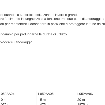
tale quando la superficie della zona di lavoro è grande,
e facilmente la lunghezza e la tensione tra i due punti di ancoraggio (
ica per mantenere il connettore in posizione e proteggere la fune dall’
cambio per prolungarne la durata di utilizzo.
bloccare l’ancoraggio.
L052AA04
L052AA05
L052AA06
10 m
15 m
20 m