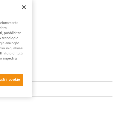
unzionamento
oltre,
i, pubblicitari
/o tecnologie
ogie analoghe
nso in qualsiasi
rifiuto di tutti
to impedirà
utti i cookie