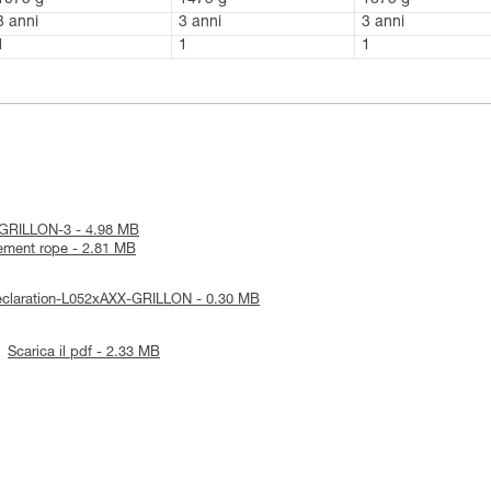
1075 g
1475 g
1875 g
3 anni
3 anni
3 anni
1
1
1
ce-GRILLON-3 - 4.98 MB
cement rope - 2.81 MB
Declaration-L052xAXX-GRILLON - 0.30 MB
Scarica il pdf - 2.33 MB