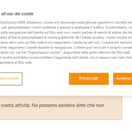
ssorbitore di energia, su un cordino di
anza ridotta dall'ancoraggio, il peso
all'uso dei cookie
allungamento del sistema. Le manovre di
istribution SAS) utilizziamo cookie e/o tecnologie analoghe per garantire il corretto f
 per personalizzare i nostri contenuti e annunci e analizzare il traffico. Condividiamo, in
i.
sulla navigazione dell’utente sul Sito web con i nostri partner di servizi di analisi dei dat
edia al fine di personalizzare le nostre pubblicità. Se l’utente accetta, i nostri cookie e
anno attivi solo sul Sito web e non seguiranno l’utente su altri siti. I cookie e/o tecnol
artner seguiranno l’utente durante la navigazione. L’utente può revocare il proprio conse
do clic sul link “Impostazioni cookie”, disponibile nella parte inferiore del Sito web. Il 
ali cookie potrebbe compromettere l’esperienza dell’utente, ma in nessun caso tale rifiu
i accedere al Sito web.
 dei prodotti utilizzati in questo consiglio prima di
azioni dell’istruzione tecnica per poter capire queste
ioni cookie
Rifiuta tutti
Accetta t
de una formazione ed un addestramento specifico.
pacità di rifare la manovra, da soli, in piena sicurezza,
vostra attività. Ne possono esistere altre che non