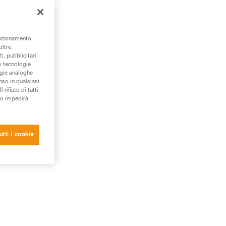
unzionamento
oltre,
i, pubblicitari
/o tecnologie
ogie analoghe
nso in qualsiasi
rifiuto di tutti
to impedirà
utti i cookie