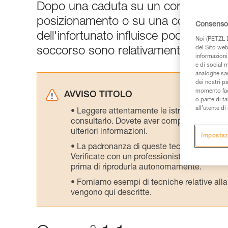
Dopo una caduta su un cordino con a
posizionamento o su una corda a dist
Consenso 
dell'infortunato influisce poco sull'
Noi (PETZL D
del Sito web,
soccorso sono relativamente semplic
informazioni 
e di social m
analoghe sar
dei nostri p
momento facen
AVVISO TITOLO
o parte di t
all’utente d
Leggere attentamente le istruzioni tecniche
consultarlo. Dovete aver compreso le inform
ulteriori informazioni.
Impostaz
La padronanza di queste tecniche richie
Verificate con un professionista la vostra ca
prima di riprodurla autonomamente.
Forniamo esempi di tecniche relative alla 
vengono qui descritte.