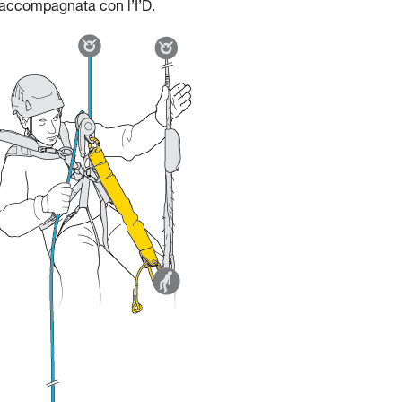
 accompagnata con l’I’D.