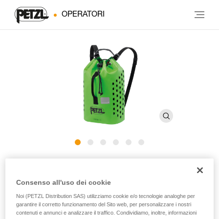
OPERATORI
YARA CLUB 15
Consenso all'uso dei cookie
Sacco portacorda di piccola capacità per il torrentismo
Noi (PETZL Distribution SAS) utilizziamo cookie e/o tecnologie analoghe per
garantire il corretto funzionamento del Sito web, per personalizzare i nostri
YARA CLUB 15 è un sacco portacorda di piccola capacità,
contenuti e annunci e analizzare il traffico. Condividiamo, inoltre, informazioni