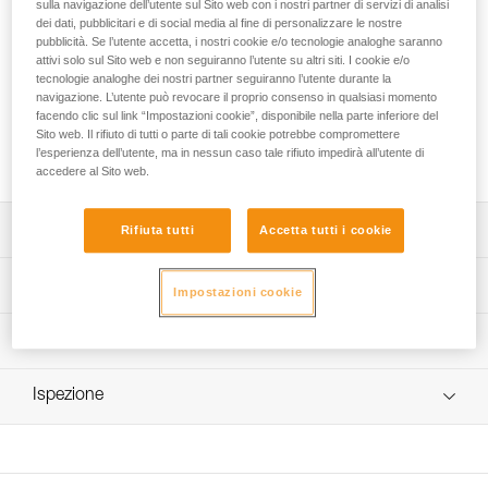
destinato all’uso collettivo nel torrentismo. Consente il
sulla navigazione dell’utente sul Sito web con i nostri partner di servizi di analisi
dei dati, pubblicitari e di social media al fine di personalizzare le nostre
trasporto della corda, evita che s’impigli nel resto
pubblicità. Se l’utente accetta, i nostri cookie e/o tecnologie analoghe saranno
dell’attrezzatura e facilita le manovre alla sosta o durante
attivi solo sul Sito web e non seguiranno l’utente su altri siti. I cookie e/o
l’installazione del corrimano. Lo schienale imbottito ne
tecnologie analoghe dei nostri partner seguiranno l’utente durante la
garantisce la galleggiabilità e i due manici assicurano
navigazione. L’utente può revocare il proprio consenso in qualsiasi momento
maggiore maneggevolezza. I molteplici fori ottimizzano
facendo clic sul link “Impostazioni cookie”, disponibile nella parte inferiore del
Sito web. Il rifiuto di tutti o parte di tali cookie potrebbe compromettere
l’evacuazione dell’acqua. La costruzione e il manico
l’esperienza dell’utente, ma in nessun caso tale rifiuto impedirà all’utente di
superiore rinforzato gli conferiscono una grande resistenza.
accedere al Sito web.
Descrizione
Rifiuta tutti
Accetta tutti i cookie
Sacco portacorda di facile utilizzo destinato all’uso
Specifiche tecniche
Impostazioni cookie
collettivo nel torrentismo:
- progettato per trasportare la corda, evitare che s’impigli
Peso: 420 g
Informazioni tecniche
nel resto dell’attrezzatura e consentire di estrarla e
Materiali: tessuto tech TPU (senza PVC), fettuccia in
sistemarla più facilmente. Può essere stoccato in un
FAQ
poliestere
sacco ALCANADRE CLUB 30 e ALCANADRE GUIDE 45,
Ispezione
FAQ
- imbottitura integrata nello schienale del sacco per
Dettagli codice
garantire la galleggiabilità,
See all technical content
- cordino con tanka per chiudere il sacco facilmente,
Codice : S065AB00
- lati e fondo forati per un’efficace evacuazione
Colore(i) : verde/nero