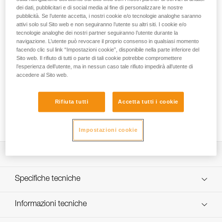
un sacco da 45 litri destinato agli utilizzatori esperti e ai
dei dati, pubblicitari e di social media al fine di personalizzare le nostre
supervisori del torrentismo. Nelle marce di avvicinamento o
pubblicità. Se l’utente accetta, i nostri cookie e/o tecnologie analoghe saranno
in progressione, il suo comfort è ottimale, grazie alle
attivi solo sul Sito web e non seguiranno l’utente su altri siti. I cookie e/o
numerose imbottiture. I molteplici fori evacuano facilmente
tecnologie analoghe dei nostri partner seguiranno l’utente durante la
navigazione. L’utente può revocare il proprio consenso in qualsiasi momento
l’acqua. Sul versante attrezzatura, dispone di anelli colorati
facendo clic sul link “Impostazioni cookie”, disponibile nella parte inferiore del
per le estremità della corda, di una cintura amovibile e di
Sito web. Il rifiuto di tutti o parte di tali cookie potrebbe compromettere
fibbie su ogni spallaccio per lasciare il sacco rapidamente in
l’esperienza dell’utente, ma in nessun caso tale rifiuto impedirà all’utente di
caso di soccorso. All’interno, due scomparti consentono
accedere al Sito web.
l’accesso diretto al bidone stagno e alla corda, una tasca
applicata può accogliere il materiale di soccorso e una
custodia in rete può servire alla sistemazione dei piccoli
Rifiuta tutti
Accetta tutti i cookie
attrezzi. La costruzione e il manico superiore rinforzato gli
conferiscono una grande resistenza.
Impostazioni cookie
Descrizione
Sacco confortevole ed ergonomico destinato agli
Specifiche tecniche
utilizzatori esperti e ai supervisori del torrentismo:
- schienale, spallacci e cintura imbottiti per un comfort
Peso: 1745 g
Informazioni tecniche
ottimale nelle lunghe marce di avvicinamento,
Materiali: tessuto tech TPU (senza PVC), fondo in TPU
- fettuccia pettorale regolabile per una migliore stabilità nel
FAQ