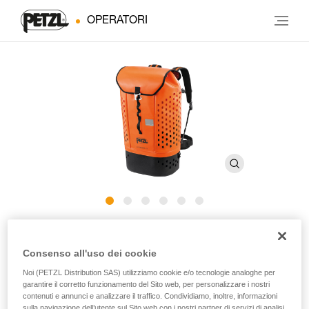
OPERATORI
ALCANADRE GUIDE 45
Consenso all'uso dei cookie
Sacco confortevole ed ergonomico per il torrentismo
Noi (PETZL Distribution SAS) utilizziamo cookie e/o tecnologie analoghe per
garantire il corretto funzionamento del Sito web, per personalizzare i nostri
contenuti e annunci e analizzare il traffico. Condividiamo, inoltre, informazioni
La grande risorsa per portare tutto! ALCANADRE GUIDE è
sulla navigazione dell’utente sul Sito web con i nostri partner di servizi di analisi