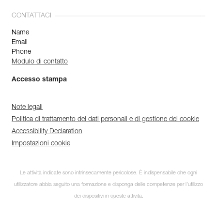
CONTATTACI
Name
Email
Phone
Modulo di contatto
Accesso stampa
Note legali
Politica di trattamento dei dati personali e di gestione dei cookie
Accessibility Declaration
Impostazioni cookie
Le attività indicate sono intrinsecamente pericolose. È indispensabile che ogni
utilizzatore abbia seguito una formazione e disponga delle competenze per l’utilizzo
dei dispositivi in queste attività.