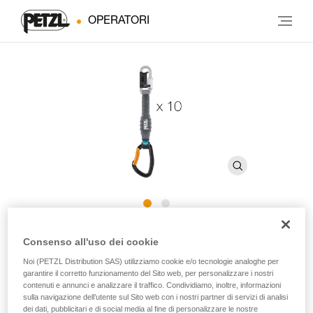
OPERATORI
DJINN STEEL AXESS
Consenso all'uso dei cookie
Noi (PETZL Distribution SAS) utilizziamo cookie e/o tecnologie analoghe per
garantire il corretto funzionamento del Sito web, per personalizzare i nostri
Rinvio con moschettone DJINN STEEL e maglia rapida
contenuti e annunci e analizzare il traffico. Condividiamo, inoltre, informazioni
GO da 8 mm per l’utilizzo indoor (confezione da 10)
sulla navigazione dell’utente sul Sito web con i nostri partner di servizi di analisi
dei dati, pubblicitari e di social media al fine di personalizzare le nostre