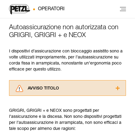
OPERATORI
Autoassicurazione non autorizzata con
GRIGRI, GRIGRI + e NEOX
I dispositivi d’assicurazione con bloccaggio assistito sono a
volte utilizzati impropriamente, per l’autoassicurazione su
corda fissa in arrampicata, nonostante un’ergonomia poco
efficace per questo utilizzo.
AVVISO TITOLO
Leggere attentamente le istruzioni tecniche dei
prodotti utilizzati in questo consiglio prima di
GRIGRI, GRIGRI + e NEOX sono progettati per
consultarlo. Dovete aver compreso le
l’assicurazione e la discesa. Non sono dispositivi progettati
informazioni dell’istruzione tecnica per poter
per l’autoassicurazione in arrampicata, non sono efficaci a
capire queste ulteriori informazioni.
tale scopo per almeno due ragioni:
La padronanza di queste tecniche richiede una