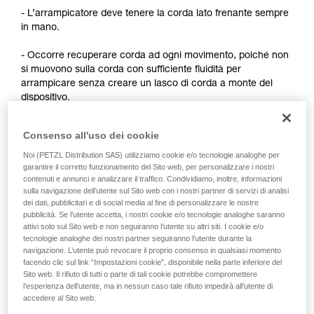
formazione ed un addestramento specifico.
- L’arrampicatore deve tenere la corda lato frenante sempre
Verificate con un professionista la vostra
in mano.
capacità di rifare la manovra, da soli, in piena
sicurezza, prima di riprodurla autonomamente.
- Occorre recuperare corda ad ogni movimento, poiché non
Forniamo esempi di tecniche relative alla vostra
si muovono sulla corda con sufficiente fluidità per
attività. Ne possono esistere altre che non
arrampicare senza creare un lasco di corda a monte del
vengono qui descritte.
dispositivo.
Osservazioni:
Consenso all'uso dei cookie
Noi (PETZL Distribution SAS) utilizziamo cookie e/o tecnologie analoghe per
- Per l’autoassicurazione in arrampicata su corda fissa, fare
garantire il corretto funzionamento del Sito web, per personalizzare i nostri
riferimento alle soluzioni sviluppate nel consiglio tecnico
contenuti e annunci e analizzare il traffico. Condividiamo, inoltre, informazioni
Autoassicurazione sul sito Petzl.com.
sulla navigazione dell’utente sul Sito web con i nostri partner di servizi di analisi
dei dati, pubblicitari e di social media al fine di personalizzare le nostre
pubblicità. Se l’utente accetta, i nostri cookie e/o tecnologie analoghe saranno
- Per l’autoassicurazione da primo, esistono tecniche che
attivi solo sul Sito web e non seguiranno l’utente su altri siti. I cookie e/o
richiedono una modifica del dispositivo per migliorare lo
tecnologie analoghe dei nostri partner seguiranno l’utente durante la
scorrimento della corda. Petzl non autorizza questo utilizzo.
navigazione. L’utente può revocare il proprio consenso in qualsiasi momento
È opportuno ricordare che qualsiasi modifica di un DPI è
facendo clic sul link “Impostazioni cookie”, disponibile nella parte inferiore del
proibita al di fuori degli stabilimenti Petzl.
Sito web. Il rifiuto di tutti o parte di tali cookie potrebbe compromettere
l’esperienza dell’utente, ma in nessun caso tale rifiuto impedirà all’utente di
accedere al Sito web.