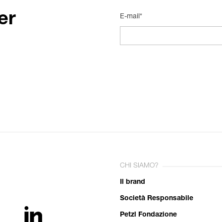
er
E-mail*
CHI SIAMO?
Il brand
Società Responsabile
Petzl Fondazione