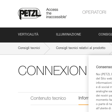
OPERATORI
VERTICALITÀ
ILLUMINAZIONE
CONSIGL
Consigli tecnici
Consigli tecnici relativi al prodotto
Consenso 
CONNEXION FIX
Noi (PETZL D
del Sito web,
informazioni 
e di social m
analoghe sar
dei nostri p
Informazioni tecn
Contenuto tecnico
momento facen
o parte di t
all’utente d