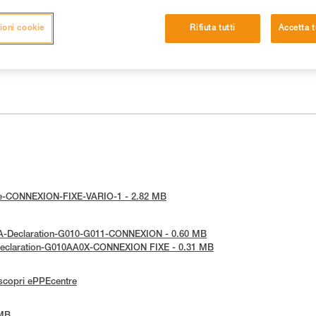
ioni cookie
Rifiuta tutti
Accetta t
otice-CONNEXION-FIXE-VARIO-1 - 2.82 MB
KCA-Declaration-G010-G011-CONNEXION - 0.60 MB
E-Declaration-G010AA0X-CONNEXION FIXE - 0.31 MB
scopri ePPEcentre