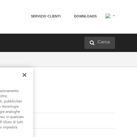
SERVIZIO CLIENTI
DOWNLOADS
Cerca
unzionamento
oltre,
i, pubblicitari
/o tecnologie
ogie analoghe
nso in qualsiasi
rifiuto di tutti
to impedirà