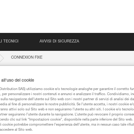
I TECNICI
AVVISI DI SICUREZZA
CONNEXION FIXE
all'uso dei cookie
E
istribution SAS) utilizziamo cookie e/o tecnologie analoghe per garantire il corretto f
 per personalizzare i nostri contenuti e annunci e analizzare il traffico. Condividiamo, in
sulla navigazione dell’utente sul Sito web con i nostri partner di servizi di analisi dei dat
edia al fine di personalizzare le nostre pubblicità. Se l’utente accetta, i nostri cookie e
anno attivi solo sul Sito web e non seguiranno l’utente su altri siti. I cookie e/o tecnol
artner seguiranno l’utente durante la navigazione. L’utente può revocare il proprio conse
iche
do clic sul link “Impostazioni cookie”, disponibile nella parte inferiore del Sito web. Il 
ali cookie potrebbe compromettere l’esperienza dell’utente, ma in nessun caso tale rifiu
i accedere al Sito web.