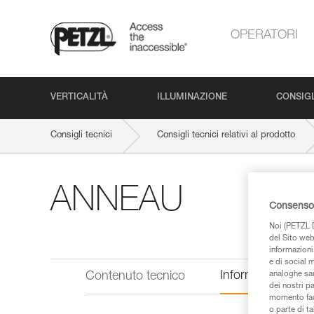
OPERATORI
VERTICALITÀ
ILLUMINAZIONE
CONSIGL
Consigli tecnici
Consigli tecnici relativi al prodotto
ANNEAU
Consenso 
Noi (PETZL D
del Sito web,
informazioni 
e di social m
Informazioni tecn
Contenuto tecnico
analoghe sar
dei nostri p
momento facen
o parte di t