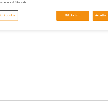
i accedere al Sito web.
ioni cookie
Rifiuta tutti
Accetta t