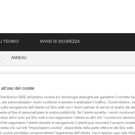
I TECNICI
AVVISI DI SICUREZZA
ANNEAU
all'uso dei cookie
istribution SAS) utilizziamo cookie e/o tecnologie analoghe per garantire il corretto f
 per personalizzare i nostri contenuti e annunci e analizzare il traffico. Condividiamo, in
sulla navigazione dell’utente sul Sito web con i nostri partner di servizi di analisi dei dat
edia al fine di personalizzare le nostre pubblicità. Se l’utente accetta, i nostri cookie e
iche
anno attivi solo sul Sito web e non seguiranno l’utente su altri siti. I cookie e/o tecnol
artner seguiranno l’utente durante la navigazione. L’utente può revocare il proprio conse
do clic sul link “Impostazioni cookie”, disponibile nella parte inferiore del Sito web. Il 
ali cookie potrebbe compromettere l’esperienza dell’utente, ma in nessun caso tale rifiu