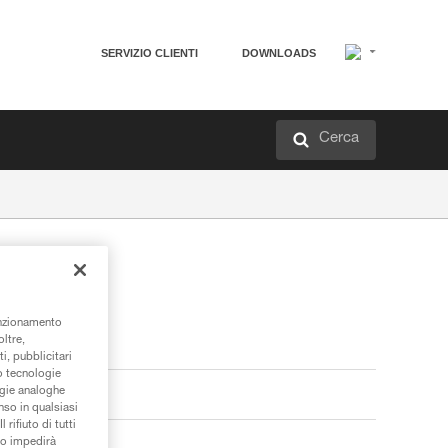
SERVIZIO CLIENTI
DOWNLOADS
Cerca
unzionamento
oltre,
i, pubblicitari
/o tecnologie
ogie analoghe
nso in qualsiasi
rifiuto di tutti
to impedirà