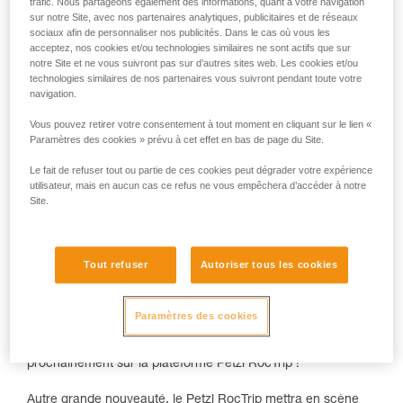
trafic. Nous partageons également des informations, quant à votre navigation
sur notre Site, avec nos partenaires analytiques, publicitaires et de réseaux
sociaux afin de personnaliser nos publicités. Dans le cas où vous les
acceptez, nos cookies et/ou technologies similaires ne sont actifs que sur
notre Site et ne vous suivront pas sur d’autres sites web. Les cookies et/ou
technologies similaires de nos partenaires vous suivront pendant toute votre
Le célèbre évènement des grimpeurs revient en force à
navigation.
Manikia en Grèce,
en mai 2022
: un nouveau format, des
ateliers et le
"Creative Onsight"
. Rien que pour vous, on
Vous pouvez retirer votre consentement à tout moment en cliquant sur le lien «
Paramètres des cookies » prévu à cet effet en bas de page du Site.
dévoile quelques informations sur l'évènement.
Le fait de refuser tout ou partie de ces cookies peut dégrader votre expérience
Qui dit grimpe, dit techniques et apprentissage !
Plusieurs
utilisateur, mais en aucun cas ce refus ne vous empêchera d’accéder à notre
ateliers
seront proposés, tous présentés par des
athlètes du
Site.
Team Petz
l ! C'est l'occasion de revoir des techniques ou
d'approfondir ses connaissances. Les thématiques vous
seront bientôt dévoilées. Encore un peu de patience !
Tout refuser
Autoriser tous les cookies
Cette année, le Petzl RocTrip évolue : il pourra se vivre à
distance. Depuis n'importe quel endroit du monde, prenez
part à l'évènement de manière
digitale
! Alors que ce soit
Paramètres des cookies
avec vos amis dans votre salle de grimpe ou aux falaises à
côté de chez vous, participez à distance et rejoignez-nous
prochainement sur la plateforme Petzl RocTrip !
Autre grande nouveauté, le Petzl RocTrip mettra en scène