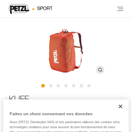
SPORT
KLIFF
Faites un choix concernant vos données
Sac à corde pour l'escalade en falaise
Nous (PETZL Distribution SAS) et nos partenaires utilisons des cookies et/ou
technologies similaires pour nous assurer du bon fonctionnement de notre
Pour passer une belle journée en falaise ! KLIFF vous permet
Site, pour personnaliser notre contenu et nos publicités, et pour analyser notre