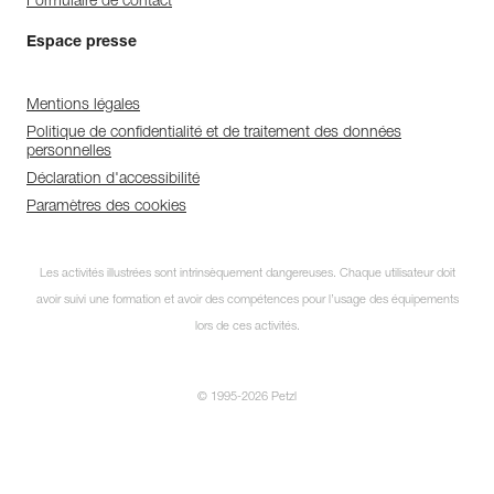
Formulaire de contact
Espace presse
Mentions légales
Politique de confidentialité et de traitement des données
personnelles
Déclaration d'accessibilité
Paramètres des cookies
Les activités illustrées sont intrinsèquement dangereuses. Chaque utilisateur doit
avoir suivi une formation et avoir des compétences pour l’usage des équipements
lors de ces activités.
© 1995-2026 Petzl