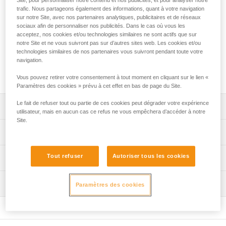
de transporter jusqu'à 100 m de corde, ainsi que tout le
trafic. Nous partageons également des informations, quant à votre navigation
matériel d'escalade utile à votre progression : harnais,
sur notre Site, avec nos partenaires analytiques, publicitaires et de réseaux
chaussons, dégaines... Son système d'ouverture situé dans
sociaux afin de personnaliser nos publicités. Dans le cas où vous les
le dos vous permet d'accéder rapidement à votre matériel.
acceptez, nos cookies et/ou technologies similaires ne sont actifs que sur
Sa bâche amovible vous permet de délimiter un espace
notre Site et ne vous suivront pas sur d’autres sites web. Les cookies et/ou
technologies similaires de nos partenaires vous suivront pendant toute votre
propre pour votre corde. Ses bretelles rembourrées et
navigation.
ajustables vous permettent de transporter confortablement
vos affaires jusqu'au pied des voies.
Vous pouvez retirer votre consentement à tout moment en cliquant sur le lien «
Paramètres des cookies » prévu à cet effet en bas de page du Site.
Le fait de refuser tout ou partie de ces cookies peut dégrader votre expérience
Descriptif
utilisateur, mais en aucun cas ce refus ne vous empêchera d’accéder à notre
Site.
Sac à corde complet, conçu pour l'escalade en falaise :
Spécifications techniques
- grand volume de 36 litres, permettant de ranger jusqu’à
100 m de corde ou une corde à double, ainsi que tout le
Volume: 36 litres
Tout refuser
Autoriser tous les cookies
Informations techniques
matériel d'escalade (harnais, dégaines, chaussons...),
Poids: 750 g
- tissu extérieur robuste, résistant à l'abrasion.
FAQ
Matière(s): tissus et sangles en polyester, crochet en
Pratique et facile à utiliser :
Inspection
Paramètres des cookies
FAQ
aluminium
- grande ouverture par zip et crochet côté dos, pour
protéger la partie dorsale du contact avec le sol et éviter
Voir tous les contenus techniques
Spécifications référence(s)
de se salir,
- accès rapide au matériel lorsque le sac est posé au sol,