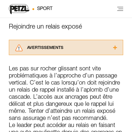
SPORT
Rejoindre un relais exposé
AVERTISSEMENTS
Lisez attentivement les notices techniques des
produits utilisés dans ce conseil avant de le
Les pas sur rocher glissant sont vite
consulter. Vous devez avoir compris les
problématiques à l’approche d’un passage
informations de la notice technique pour
pouvoir comprendre ce complément
vertical. C’est le cas lorsqu’on doit rejoindre
d’informations.
un relais de rappel installé à l’aplomb d’une
Maîtriser ces techniques nécessite une
cascade. L’accès aux ancrages peut être
formation et un entraînement spécifique. Validez
délicat et plus dangereux que le rappel lui
avec un professionnel votre capacité à refaire
même. Tenter d’atteindre un relais exposé
la manipulation, seul, en toute sécurité, avant
de la reproduire en autonomie.
sans assurage n’est pas recommandé.
Nous donnons des exemples de techniques
Le leader peut accéder au relais en faisant
liées à votre activité. Il peut en exister d’autres