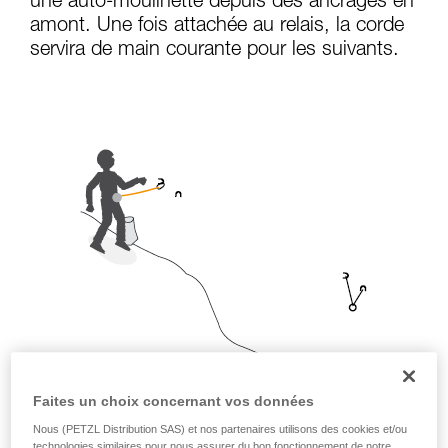
une auto-moulinette depuis des ancrages en
que nous ne décrivons pas ici.
amont. Une fois attachée au relais, la corde
servira de main courante pour les suivants.
Faites un choix concernant vos données
Nous (PETZL Distribution SAS) et nos partenaires utilisons des cookies et/ou
technologies similaires pour nous assurer du bon fonctionnement de notre