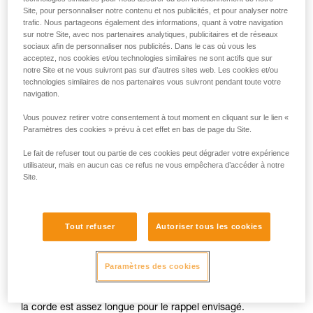
Site, pour personnaliser notre contenu et nos publicités, et pour analyser notre
trafic. Nous partageons également des informations, quant à votre navigation
sur notre Site, avec nos partenaires analytiques, publicitaires et de réseaux
sociaux afin de personnaliser nos publicités. Dans le cas où vous les
acceptez, nos cookies et/ou technologies similaires ne sont actifs que sur
notre Site et ne vous suivront pas sur d’autres sites web. Les cookies et/ou
technologies similaires de nos partenaires vous suivront pendant toute votre
navigation.
Vous pouvez retirer votre consentement à tout moment en cliquant sur le lien «
Paramètres des cookies » prévu à cet effet en bas de page du Site.
Installation du système d’auto-
Le fait de refuser tout ou partie de ces cookies peut dégrader votre expérience
utilisateur, mais en aucun cas ce refus ne vous empêchera d’accéder à notre
moulinette
Site.
1.
La corde attachée au harnais passe dans les ancrages,
puis revient passer dans le PIRANA. Le brin libre est stocké
Tout refuser
Autoriser tous les cookies
dans un sac attaché au harnais. La corde doit pouvoir
coulisser sans s’abîmer. Si l’ancrage est trop agressif, un
maillon rapide sera nécessaire.
Paramètres des cookies
Pour un rappel avec la corde en sac, un nœud en bout de
corde est impératif : il n’est pas possible de voir à l’avance si
la corde est assez longue pour le rappel envisagé.