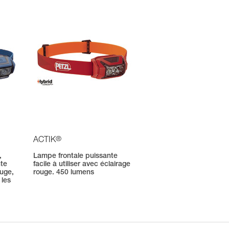
®
ACTIK
,
Lampe frontale puissante
nte
facile à utiliser avec éclairage
ouge,
rouge. 450 lumens
 les