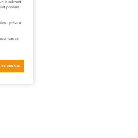
 vous suivront
ront pendant
kies » prévu à
aucun cas ce
 les cookies