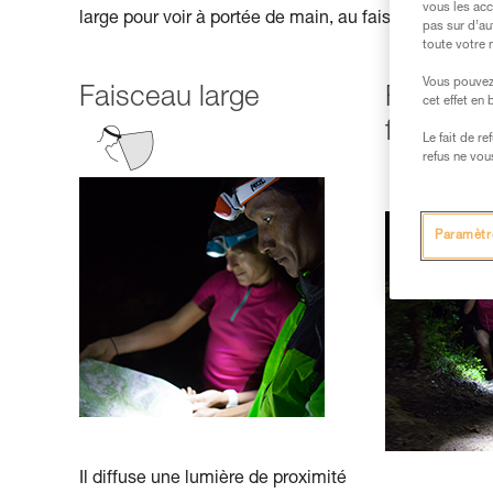
vous les acc
large pour voir à portée de main, au faisceau focalisé
pas sur d’au
toute votre 
Vous pouvez 
Faisceau large
Faisceau
cet effet en
focalisé)
Le fait de r
refus ne vou
Paramètr
Il diffuse une lumière de proximité