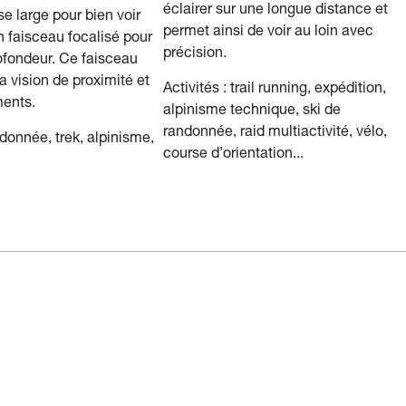
éclairer sur une longue distance et
ase large pour bien voir
permet ainsi de voir au loin avec
n faisceau focalisé pour
précision.
rofondeur. Ce faisceau
a vision de proximité et
Activités : trail running, expédition,
ents.
alpinisme technique, ski de
randonnée, raid multiactivité, vélo,
ndonnée, trek, alpinisme,
course d’orientation...
…