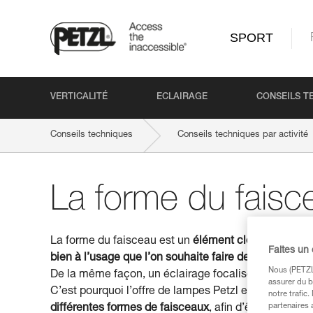
SPORT
VERTICALITÉ
ECLAIRAGE
CONSEILS T
Conseils techniques
Conseils techniques par activité
La forme du faisc
La forme du faisceau est un
élément clé dans le cho
Faites un
bien à l’usage que l’on souhaite faire de sa lampe
. 
Nous (PETZL 
De la même façon, un éclairage focalisé ne sera pas 
assurer du b
C’est pourquoi l’offre de lampes Petzl est conçue, en
notre trafic
partenaires 
différentes formes de faisceaux
, afin d’être adaptée