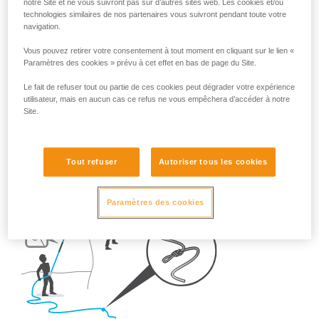
Alors, une fois sur le terrain, quels sont les réflexes à adopter
notre Site et ne vous suivront pas sur d’autres sites web. Les cookies et/ou
technologies similaires de nos partenaires vous suivront pendant toute votre
?
navigation.
Vous pouvez retirer votre consentement à tout moment en cliquant sur le lien «
- En falaise,
réalisez TOUJOURS un nœud en bout de
Paramètres des cookies » prévu à cet effet en bas de page du Site.
corde.
Le fait de refuser tout ou partie de ces cookies peut dégrader votre expérience
utilisateur, mais en aucun cas ce refus ne vous empêchera d’accéder à notre
Site.
Tout refuser
Autoriser tous les cookies
Paramètres des cookies