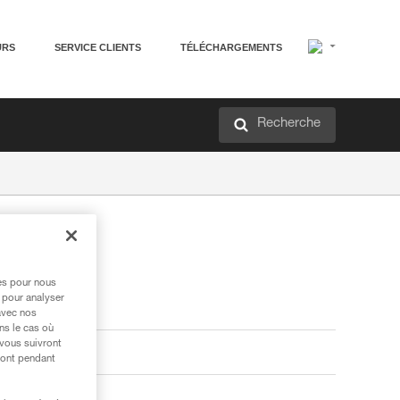
URS
SERVICE CLIENTS
TÉLÉCHARGEMENTS
Recherche
res pour nous
 pour analyser
avec nos
ns le cas où
 vous suivront
ront pendant