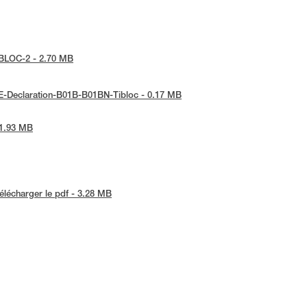
TIBLOC-2 - 2.70 MB
 UE-Declaration-B01B-B01BN-Tibloc - 0.17 MB
 1.93 MB
élécharger le pdf - 3.28 MB