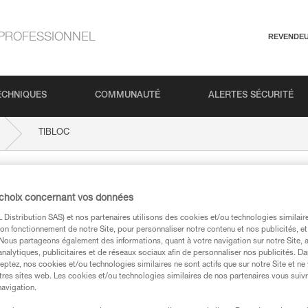
PROFESSIONNEL
REVENDE
ECHNIQUES
COMMUNAUTÉ
ALERTES SÉCURITÉ
TIBLOC
 choix concernant vos données
Distribution SAS) et nos partenaires utilisons des cookies et/ou technologies similai
on fonctionnement de notre Site, pour personnaliser notre contenu et nos publicités, et
. Nous partageons également des informations, quant à votre navigation sur notre Site, 
analytiques, publicitaires et de réseaux sociaux afin de personnaliser nos publicités. Da
eptez, nos cookies et/ou technologies similaires ne sont actifs que sur notre Site et ne
techniques
tres sites web. Les cookies et/ou technologies similaires de nos partenaires vous suiv
navigation.