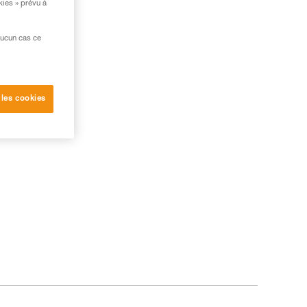
kies » prévu à
aucun cas ce
 les cookies