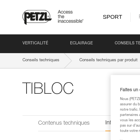
SPORT
VERTICALITÉ
ECLAIRAGE
CONSEILS T
Conseils techniques
Conseils techniques par produit
TIBLOC
Faites un
Nous (PETZL 
assurer du b
notre trafic
partenaires 
vous les acc
Informations 
Contenus techniques
pas sur d’au
toute votre 