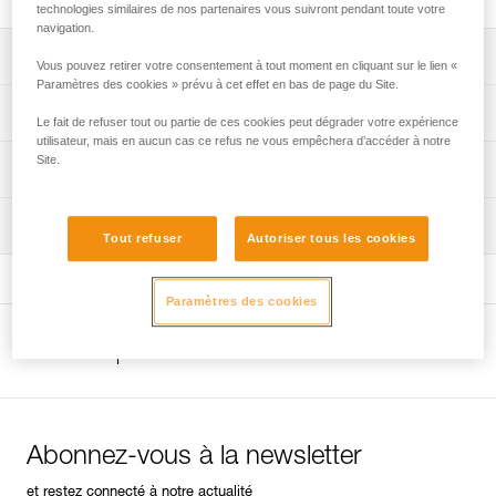
technologies similaires de nos partenaires vous suivront pendant toute votre
navigation.
Descriptif
Vous pouvez retirer votre consentement à tout moment en cliquant sur le lien «
Paramètres des cookies » prévu à cet effet en bas de page du Site.
Très résistant dans les différents axes.
Spécifications techniques
Le fait de refuser tout ou partie de ces cookies peut dégrader votre expérience
utilisateur, mais en aucun cas ce refus ne vous empêchera d’accéder à notre
Poids: 150 g
Site.
Informations techniques
Résistance grand axe: 45 kN
Notice
Résistance petit axe: 10 kN
Inspection
Télécharger le pdf technical-notice-MAILLONS-RAPIDES
Tout refuser
Autoriser tous les cookies
Télécharger le pdf technical-notice-MAILLONS-RAPIDES-
Matière(s): acier
dec2018
Certification(s): CE EN 12275
Paramètres des cookies
Déclaration de conformité
Spécifications référence(s)
Télécharger le pdf UE Déclaration de conformité Petzl
Autres produits
Télécharger le pdf UE-Déclaration-Maillons-rapides-
Référence : P11
PEGUET_2025
Garantie : 3 ans
FAQ
Conditionnement : 1
FAQ
Abonnez-vous à la newsletter
Voir tous les contenus techniques
et restez connecté à notre actualité