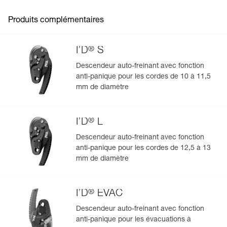
Produits complémentaires
®
I’D
S
Descendeur auto-freinant avec fonction
anti-panique pour les cordes de 10 à 11,5
Gérer et inspecter facilement votre EPI
mm de diamètre
Ajoutez un produit Petzl en scannant simplement son
datamatrix : toutes les informations relatives au produit
®
s'afficheront automatiquement.
I’D
L
Importez et exportez facilement vos données EPI
Descendeur auto-freinant avec fonction
existantes.
anti-panique pour les cordes de 12,5 à 13
mm de diamètre
Voir l'historique d'un produit à partir de sa date de
fabrication.
®
I’D
EVAC
En savoir plus
Descendeur auto-freinant avec fonction
anti-panique pour les évacuations à