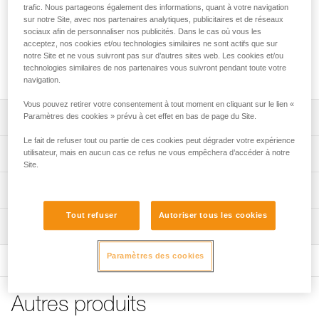
trafic. Nous partageons également des informations, quant à votre navigation
sur notre Site, avec nos partenaires analytiques, publicitaires et de réseaux
Le frein additionnel ouvert est conçu pour les descendeurs
sociaux afin de personnaliser nos publicités. Dans le cas où vous les
auto-freinants I'D. Il permet d'augmenter le freinage en
acceptez, nos cookies et/ou technologies similaires ne sont actifs que sur
fonction de la charge et du diamètre de corde et d'installer
notre Site et ne vous suivront pas sur d’autres sites web. Les cookies et/ou
technologies similaires de nos partenaires vous suivront pendant toute votre
ou de libérer la corde à tout moment.
navigation.
Vous pouvez retirer votre consentement à tout moment en cliquant sur le lien «
Descriptif
Paramètres des cookies » prévu à cet effet en bas de page du Site.
Le fait de refuser tout ou partie de ces cookies peut dégrader votre expérience
Conçu pour les descendeurs auto-freinants I'D S, I'D L et
Spécifications techniques
utilisateur, mais en aucun cas ce refus ne vous empêchera d’accéder à notre
I'D EVAC.
Site.
Permet d'augmenter le freinage en fonction de la charge
Poids: 20 g
Informations techniques
et du diamètre de corde.
Spécifications référence(s)
FAQ
Tout refuser
Autoriser tous les cookies
Version ouverte permettant d'installer ou de libérer la
Inspection
FAQ
corde à tout moment.
Référence : D020DA00
Garantie : 3 ans
Paramètres des cookies
Voir tous les contenus techniques
Conditionnement : 1
Autres produits