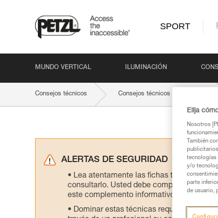
SPORT
MUNDO VERTICAL
ILUMINACIÓN
CONS
Consejos técnicos
Consejos técnicos por producto
Elija cóm
Nosotros [PE
funcionamien
También com
publicitario
tecnologías 
ALERTAS DE SEGURIDAD
y/o tecnolog
consentimie
Lea atentamente las fichas técnicas de l
parte inferi
consultarlo. Usted debe comprender la inf
de usuario, 
este complemento informativo.
Dominar estas técnicas requiere una for
Configur