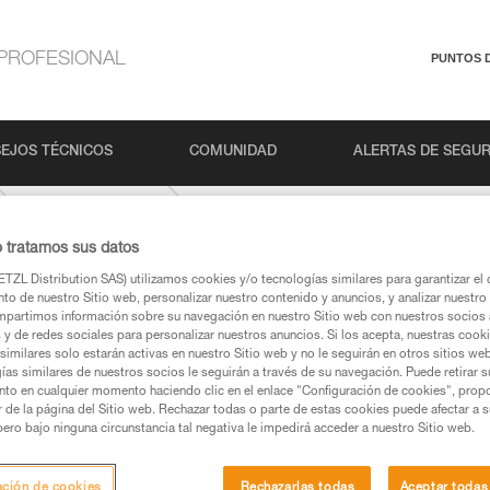
PROFESIONAL
PUNTOS 
EJOS TÉCNICOS
COMUNIDAD
ALERTAS DE SEGU
TANGO-8-5-mm
o tratamos sus datos
TZL Distribution SAS) utilizamos cookies y/o tecnologías similares para garantizar el 
to de nuestro Sitio web, personalizar nuestro contenido y anuncios, y analizar nuestro 
partimos información sobre su navegación en nuestro Sitio web con nuestros socios a
s y de redes sociales para personalizar nuestros anuncios. Si los acepta, nuestras cook
similares solo estarán activas en nuestro Sitio web y no le seguirán en otros sitios we
ías similares de nuestros socios le seguirán a través de su navegación. Puede retirar s
nto en cualquier momento haciendo clic en el enlace "Configuración de cookies", prop
os productos utilizados en este consejo antes de
or de la página del Sitio web. Rechazar todas o parte de estas cookies puede afectar a 
ormación de la ficha técnica para poder comprender
pero bajo ninguna circunstancia tal negativa le impedirá acceder a nuestro Sitio web.
mación y un entrenamiento específico. Confirme a
ación de cookies
Rechazarlas todas
Aceptar todas