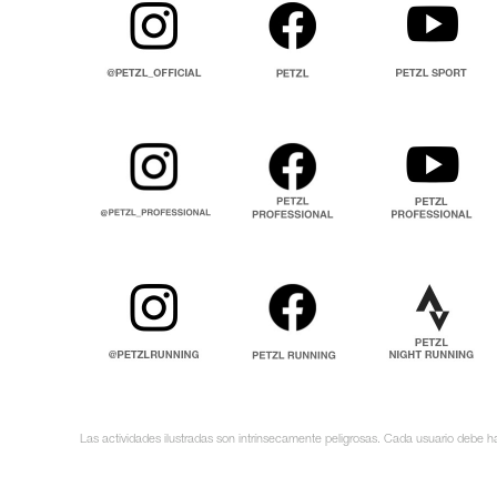
Las actividades ilustradas son intrínsecamente peligrosas. Cada usuario debe ha