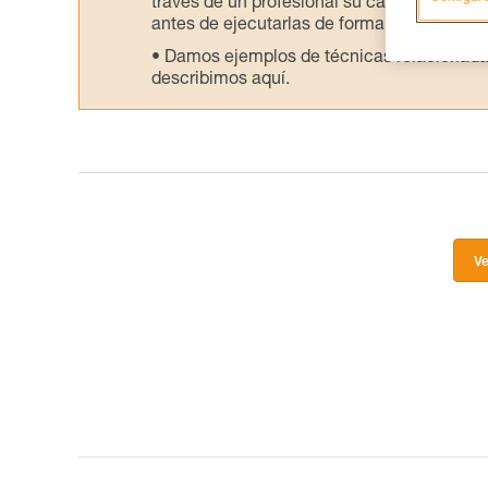
través de un profesional su capacidad para 
antes de ejecutarlas de forma autónoma.
Damos ejemplos de técnicas relacionadas 
describimos aquí.
Ve