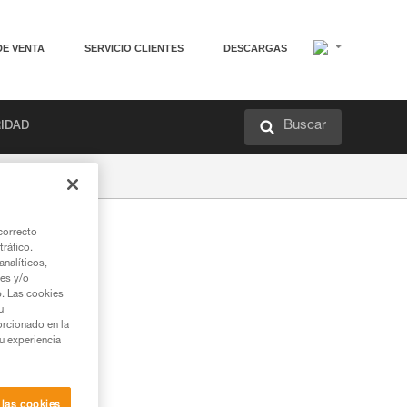
DE VENTA
SERVICIO CLIENTES
DESCARGAS
Buscar
RIDAD
correcto
tráfico.
nalíticos,
ies y/o
b. Las cookies
u
orcionado en la
su experiencia
 las cookies