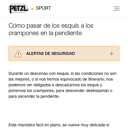
SPORT
Cómo pasar de los esquís a los
crampones en la pendiente
ALERTAS DE SEGURIDAD
Lea atentamente las fichas técnicas de los
productos utilizados en este consejo antes de
Durante un descenso con esquís, si las condiciones no son
consultarlo. Usted debe comprender la
las mejores, o si nos hemos equivocado de itinerario, nos
información de la ficha técnica para poder
podemos ver obligados a descalzarnos los esquís y
comprender este complemento informativo.
ponernos los crampones, para descender destrepando o
Dominar estas técnicas requiere una formación
para ascender la pendiente.
y un entrenamiento específico. Confirme a
través de un profesional su capacidad para
ejecutar estas técnicas, solo y con total
seguridad, antes de ejecutarlas de forma
autónoma.
Esta maniobra fácil en plano, se vuelve muy delicada si
Damos ejemplos de técnicas relacionadas con