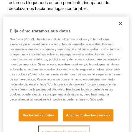
estamos bloqueados en una pendiente, incapaces de
su actividad. Pueden existir otras que no
desplazarnos hacia una lugar confortable.
describimos aquí.
Elija cómo tratamos sus datos
En este vídeo Tony Lamiche, esquiador de fuertes
Nosotros [PETZL Distribution SAS) utilizamos cookies y/o tecnologías
pendientes y atleta Petzl, nos muestra su método.
similares para garantizar el correcto funcionamiento de nuestro Sitio web,
personalizar nuestro contenido y anuncios, y analizar nuestro tráfico. También
compartimos información sobre su navegación en nuestro Sitio web con
nuestros socios analíticos, publicitarios y de redes sociales para personalizar
nuestros anuncios. Si los acepta, nuestras cookies y/o tecnologías similares
solo estarán activas en nuestro Sitio web y no le seguirán en otros sitios web.
El primer reflejo debe ser asegurarse con un tornillo o
Las cookies y/o tecnologías similares de nuestros socios le seguirán a través
de su navegación. Puede retirar su consentimiento en cualquier momento
cualquier otro anclaje improvisado, ya que existe un gran
haciendo clic en el enlace "Configuración de cookies", proporcionado en la
riesgo de perder el equilibrio o resbalar durante las
parte inferior de la página del Sitio web. Rechazar todas o parte de estas
numerosas manipulaciones de material.
cookies puede afectar a su experiencia de usuario, pero bajo ninguna
circunstancia tal negativa le impedirá acceder a nuestro Sitio web.
Rechazarlas todas
Aceptar todas las cookies
Atención, Tony Lamiche utiliza una técnica personal para
atarse los crampones, que presenta una ventaja de confort,